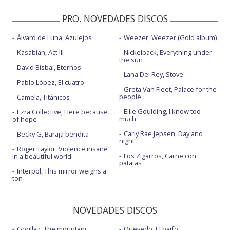
PRO. NOVEDADES DISCOS
Álvaro de Luna, Azulejos
Weezer, Weezer (Gold album)
Kasabian, Act III
Nickelback, Everything under
the sun
David Bisbal, Eternos
Lana Del Rey, Stove
Pablo López, El cuatro
Greta Van Fleet, Palace for the
people
Camela, Titánicos
Ellie Goulding, I know too
Ezra Collective, Here because
much
of hope
Carly Rae Jepsen, Day and
Becky G, Baraja bendita
night
Roger Taylor, Violence insane
Los Zigarros, Carne con
in a beautiful world
patatas
Interpol, This mirror weighs a
ton
NOVEDADES DISCOS
Gorillaz, The mountain
Quevedo, El baifo