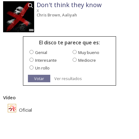
Don't think they know
X
Chris Brown
,
Aaliyah
El disco te parece que es:
Genial
Muy bueno
Interesante
Mediocre
Un rollo
Votar
Ver resultados
Vídeo
Oficial