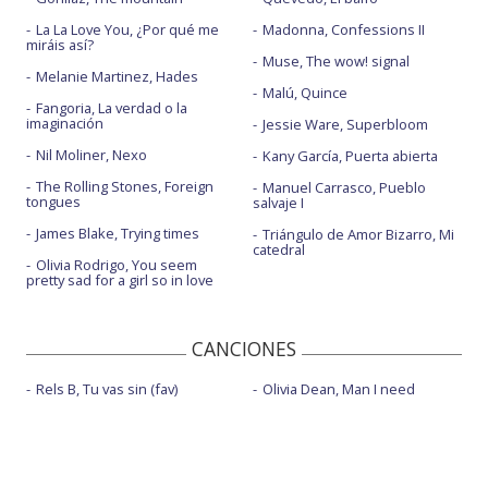
La La Love You, ¿Por qué me
Madonna, Confessions II
miráis así?
Muse, The wow! signal
Melanie Martinez, Hades
Malú, Quince
Fangoria, La verdad o la
imaginación
Jessie Ware, Superbloom
Nil Moliner, Nexo
Kany García, Puerta abierta
The Rolling Stones, Foreign
Manuel Carrasco, Pueblo
tongues
salvaje I
James Blake, Trying times
Triángulo de Amor Bizarro, Mi
catedral
Olivia Rodrigo, You seem
pretty sad for a girl so in love
CANCIONES
Rels B, Tu vas sin (fav)
Olivia Dean, Man I need