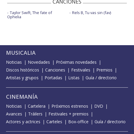
CANCIONES
Taylor Swift, The fate of
Rels B, Tu vas sin (fav)
Ophelia
MUSICALIA
Noticias
Novedades
Próximas novedades
Discos históricos
Canciones
Festivales
Premios
Artistas y grupos
Portadas
Listas
Guía / directorio
CINEMANÍA
Noticias
Cartelera
Próximos estrenos
DVD
Avances
Tráilers
Festivales + premios
Actores y actrices
Carteles
Box-office
Guía / directorio