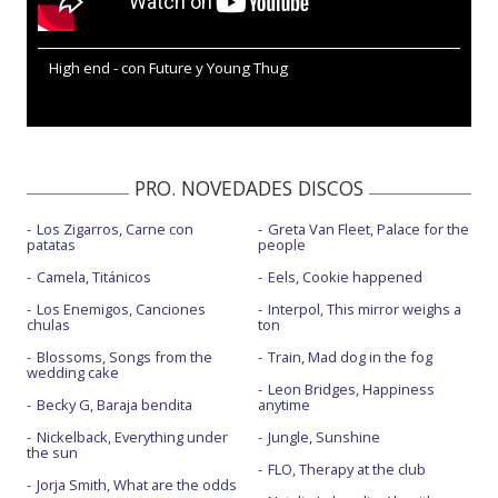
High end - con Future y Young Thug
PRO. NOVEDADES DISCOS
Los Zigarros, Carne con
Greta Van Fleet, Palace for the
patatas
people
Camela, Titánicos
Eels, Cookie happened
Los Enemigos, Canciones
Interpol, This mirror weighs a
chulas
ton
Blossoms, Songs from the
Train, Mad dog in the fog
wedding cake
Leon Bridges, Happiness
Becky G, Baraja bendita
anytime
Nickelback, Everything under
Jungle, Sunshine
the sun
FLO, Therapy at the club
Jorja Smith, What are the odds