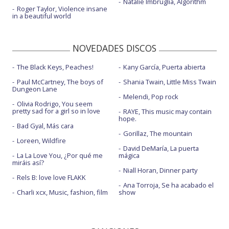
Natalie Imbruglia, Algorithm
Roger Taylor, Violence insane
in a beautiful world
NOVEDADES DISCOS
The Black Keys, Peaches!
Kany García, Puerta abierta
Paul McCartney, The boys of
Shania Twain, Little Miss Twain
Dungeon Lane
Melendi, Pop rock
Olivia Rodrigo, You seem
pretty sad for a girl so in love
RAYE, This music may contain
hope.
Bad Gyal, Más cara
Gorillaz, The mountain
Loreen, Wildfire
David DeMaría, La puerta
La La Love You, ¿Por qué me
mágica
miráis así?
Niall Horan, Dinner party
Rels B: love love FLAKK
Ana Torroja, Se ha acabado el
Charli xcx, Music, fashion, film
show