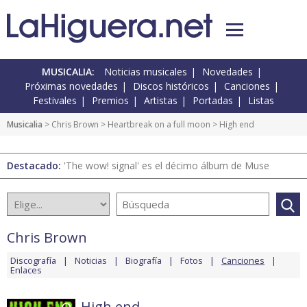
MUSICALIA:
Noticias musicales
Novedades
Próximas novedades
Discos históricos
Canciones
Festivales
Premios
Artistas
Portadas
Listas
Musicalia
>
Chris Brown
>
Heartbreak on a full moon
> High end
Destacado:
'The wow! signal' es el décimo álbum de Muse
Chris Brown
Discografía
Noticias
Biografía
Fotos
Canciones
Enlaces
High end