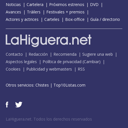
Noticias
Cartelera
Próximos estrenos
DVD
Avances
Tráilers
Festivales + premios
Actores y actrices
Carteles
Box-office
Guía / directorio
Contacto
Redacción
Recomienda
Sugiere una web
Aspectos legales
Política de privacidad
(
Cambiar
)
Cookies
Publicidad y webmasters
RSS
Otros servicios:
Chistes
|
Top10Listas.com
LaHiguera.net. Todos los derechos reservados