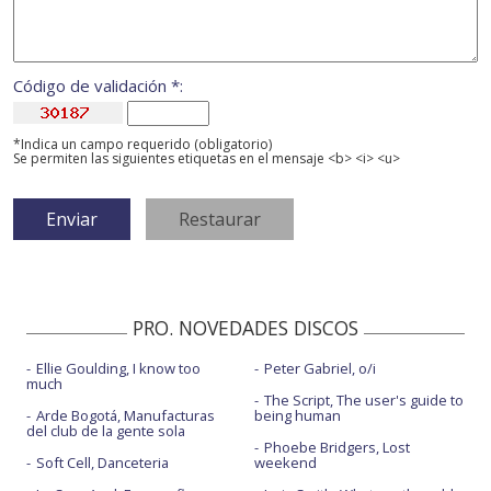
Código de validación *:
*Indica un campo requerido (obligatorio)
Se permiten las siguientes etiquetas en el mensaje <b> <i> <u>
PRO. NOVEDADES DISCOS
Ellie Goulding, I know too
Peter Gabriel, o/i
much
The Script, The user's guide to
Arde Bogotá, Manufacturas
being human
del club de la gente sola
Phoebe Bridgers, Lost
Soft Cell, Danceteria
weekend