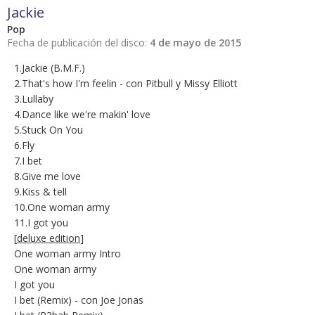
Jackie
Pop
Fecha de publicación del disco:
4 de mayo de 2015
1.Jackie (B.M.F.)
2.That's how I'm feelin - con Pitbull y Missy Elliott
3.Lullaby
4.Dance like we're makin' love
5.Stuck On You
6.Fly
7.I bet
8.Give me love
9.Kiss & tell
10.One woman army
11.I got you
[
deluxe edition
]
One woman army Intro
One woman army
I got you
I bet (Remix) - con Joe Jonas