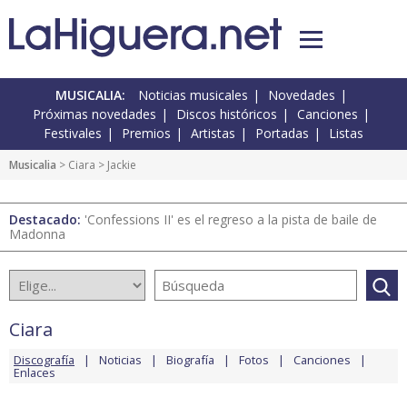
MUSICALIA:
Noticias musicales
Novedades
Próximas novedades
Discos históricos
Canciones
Festivales
Premios
Artistas
Portadas
Listas
Musicalia
>
Ciara
> Jackie
Destacado:
'Confessions II' es el regreso a la pista de baile de
Madonna
Ciara
Discografía
Noticias
Biografía
Fotos
Canciones
Enlaces