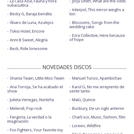
La Casa Azul, Fauna y flora
Jorja Smith, What are the odds
subacuática
Interpol, This mirror weighs a
Becky G, Baraja bendita
ton
Álvaro de Luna, Azulejos
Blossoms, Songs from the
wedding cake
Tokio Hotel, Encore
Ezra Collective, Here because
of hope
Anni B Sweet, Alegría
Beck, Ride lonesome
NOVEDADES DISCOS
Shania Twain, Little Miss Twain
Manuel Turizo, Apambichao
Ana Torroja, Se ha acabado el
Karol G, No me arrepiento de
show
sentir tanto
Julieta Venegas, Norteña
Malú, Quince
Melendi, Pop rock
Bunbury, De un siglo anterior
Fangoria, La verdad o la
Charli xcx, Music, fashion, film
imaginación
Loreen, Wildfire
Foo Fighters, Your favorite toy