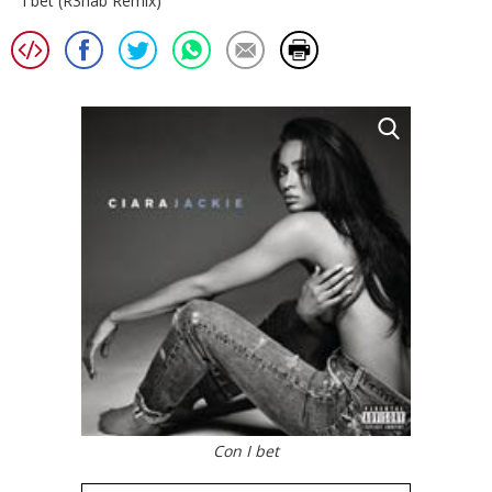
I bet (R3hab Remix)
Con I bet