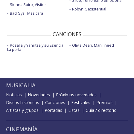
Siloé, Terrorismo emocional
Sienna Spiro, Visitor
Robyn, Sexistential
Bad Gyal, Más cara
CANCIONES
Rosalía y Yahritza y su Esencia,
Olivia Dean, Man I need
La perla
MUSICALIA
Noticias
Novedades
Próximas novedades
Discos históricos
Canciones
Festivales
Premios
Artistas y grupos
Portadas
Listas
Guía / directorio
CINEMANÍA