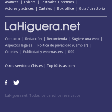
Avances
Tráilers
Festivales + premios
Actores y actrices
Carteles
Box-office
Guía / directorio
Contacto
Redacción
Recomienda
Sugiere una web
Aspectos legales
Política de privacidad
(
Cambiar
)
Cookies
Publicidad y webmasters
RSS
Otros servicios:
Chistes
|
Top10Listas.com
LaHiguera.net. Todos los derechos reservados