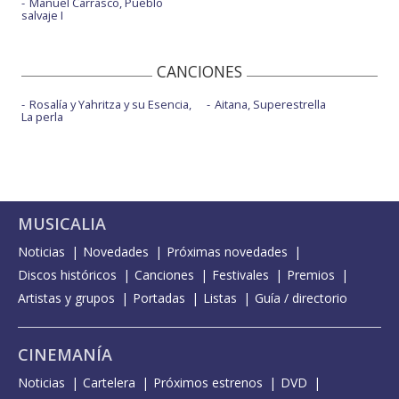
Manuel Carrasco, Pueblo
salvaje I
CANCIONES
Rosalía y Yahritza y su Esencia,
Aitana, Superestrella
La perla
MUSICALIA
Noticias
Novedades
Próximas novedades
Discos históricos
Canciones
Festivales
Premios
Artistas y grupos
Portadas
Listas
Guía / directorio
CINEMANÍA
Noticias
Cartelera
Próximos estrenos
DVD