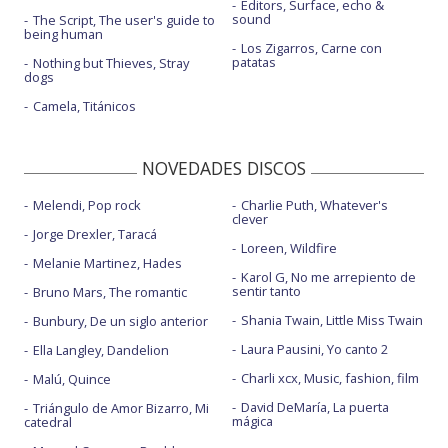
Editors, Surface, echo &
sound
The Script, The user's guide to
being human
Los Zigarros, Carne con
patatas
Nothing but Thieves, Stray
dogs
Camela, Titánicos
NOVEDADES DISCOS
Melendi, Pop rock
Charlie Puth, Whatever's
clever
Jorge Drexler, Taracá
Loreen, Wildfire
Melanie Martinez, Hades
Karol G, No me arrepiento de
sentir tanto
Bruno Mars, The romantic
Shania Twain, Little Miss Twain
Bunbury, De un siglo anterior
Laura Pausini, Yo canto 2
Ella Langley, Dandelion
Charli xcx, Music, fashion, film
Malú, Quince
David DeMaría, La puerta
Triángulo de Amor Bizarro, Mi
mágica
catedral