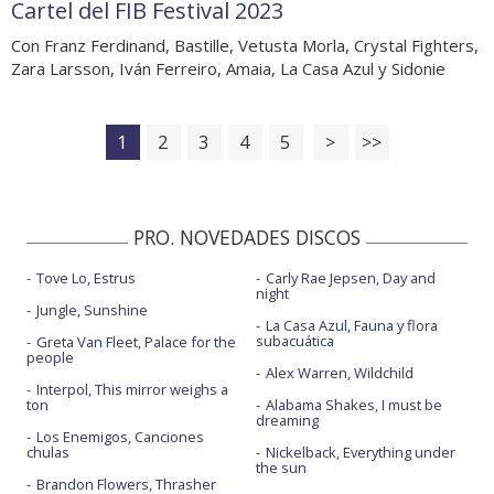
Cartel del FIB Festival 2023
Con Franz Ferdinand, Bastille, Vetusta Morla, Crystal Fighters,
Zara Larsson, Iván Ferreiro, Amaia, La Casa Azul y Sidonie
1
2
3
4
5
>
>>
PRO. NOVEDADES DISCOS
Tove Lo, Estrus
Carly Rae Jepsen, Day and
night
Jungle, Sunshine
La Casa Azul, Fauna y flora
subacuática
Greta Van Fleet, Palace for the
people
Alex Warren, Wildchild
Interpol, This mirror weighs a
ton
Alabama Shakes, I must be
dreaming
Los Enemigos, Canciones
chulas
Nickelback, Everything under
the sun
Brandon Flowers, Thrasher