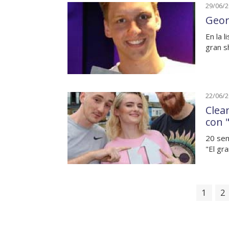
29/06/
Geor
En la 
gran 
22/06/
Clea
con 
20 sem
"El gr
1
2