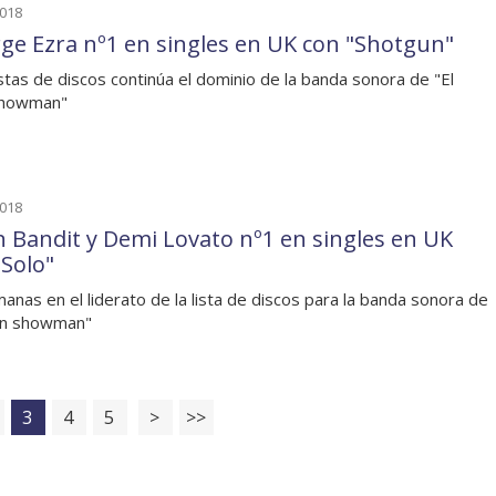
2018
ge Ezra nº1 en singles en UK con "Shotgun"
listas de discos continúa el dominio de la banda sonora de "El
showman"
2018
n Bandit y Demi Lovato nº1 en singles en UK
"Solo"
anas en el liderato de la lista de discos para la banda sonora de
an showman"
3
4
5
>
>>