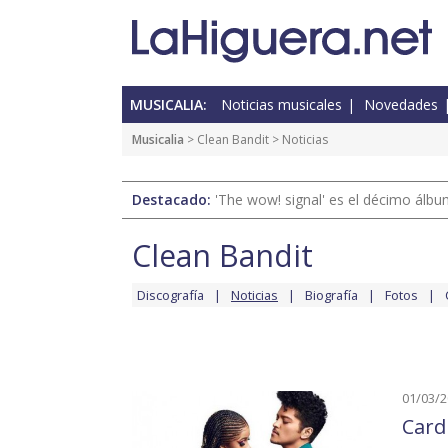
MUSICALIA:
Noticias musicales
Novedades
Musicalia
>
Clean Bandit
> Noticias
Destacado:
'The wow! signal' es el décimo álb
Clean Bandit
Discografía
Noticias
Biografía
Fotos
01/03/
Card