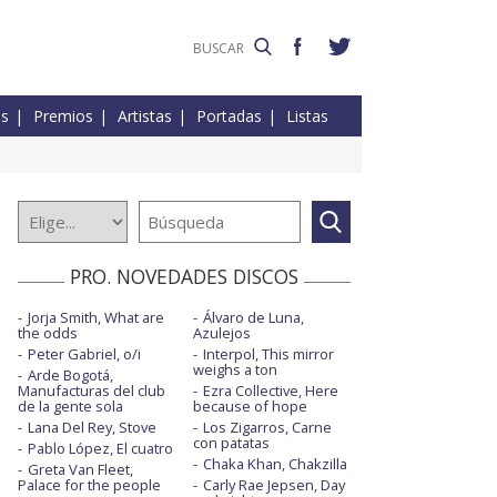
es
Premios
Artistas
Portadas
Listas
PRO. NOVEDADES DISCOS
Jorja Smith, What are
Álvaro de Luna,
the odds
Azulejos
Peter Gabriel, o/i
Interpol, This mirror
weighs a ton
Arde Bogotá,
Manufacturas del club
Ezra Collective, Here
de la gente sola
because of hope
Lana Del Rey, Stove
Los Zigarros, Carne
con patatas
Pablo López, El cuatro
Chaka Khan, Chakzilla
Greta Van Fleet,
Palace for the people
Carly Rae Jepsen, Day