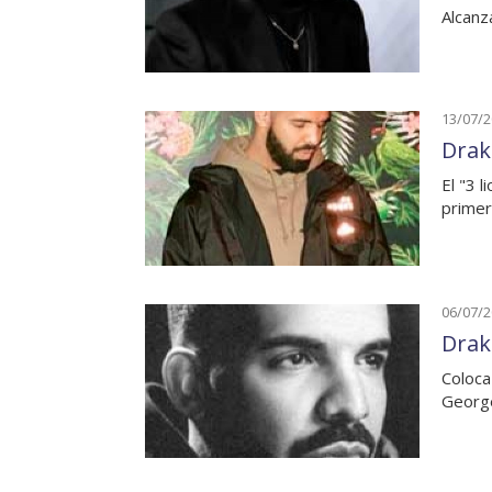
Alcanz
13/07/
Drak
El "3 
primer
06/07/
Drak
Coloca
George