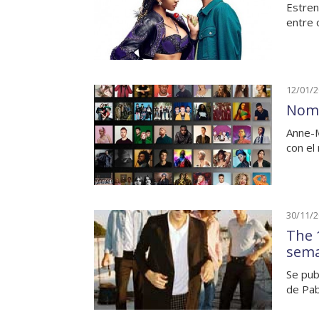
Estren
entre 
12/01/
Nomi
Anne-M
con el
30/11/
The 
sem
Se pub
de Pab