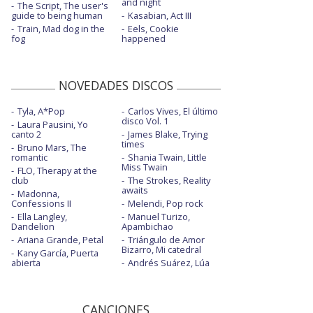
and night
The Script, The user's
guide to being human
Kasabian, Act III
Train, Mad dog in the
Eels, Cookie
fog
happened
NOVEDADES DISCOS
Tyla, A*Pop
Carlos Vives, El último
disco Vol. 1
Laura Pausini, Yo
canto 2
James Blake, Trying
times
Bruno Mars, The
romantic
Shania Twain, Little
Miss Twain
FLO, Therapy at the
club
The Strokes, Reality
awaits
Madonna,
Confessions II
Melendi, Pop rock
Ella Langley,
Manuel Turizo,
Dandelion
Apambichao
Ariana Grande, Petal
Triángulo de Amor
Bizarro, Mi catedral
Kany García, Puerta
abierta
Andrés Suárez, Lúa
CANCIONES