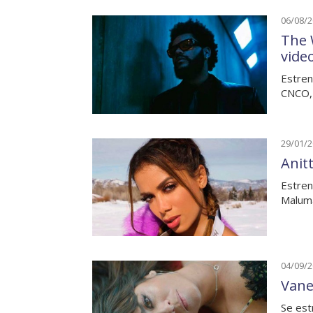
06/08/
The 
vide
Estren
CNCO, 
29/01/
Anit
Estren
Maluma
04/09/
Vane
Se est