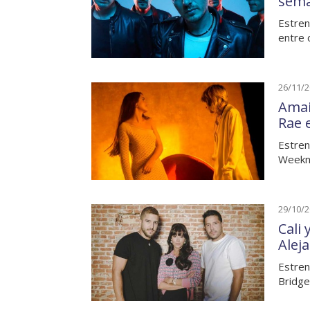
sem
Estren
entre 
26/11/
Amai
Rae 
Estren
Weeknd
29/10/
Cali 
Alej
Estren
Bridge