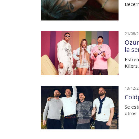
Becerr
21/08/
Ozun
la s
Estren
Killers
13/12/
Cold
Se est
otros