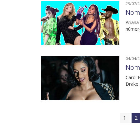
23/07/
Nomi
Ariana 
número
04/04/
Nomi
Cardi 
Drake 
1
2