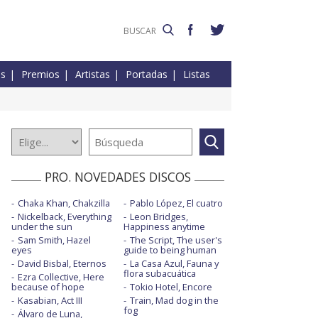
es
Premios
Artistas
Portadas
Listas
PRO. NOVEDADES DISCOS
Chaka Khan, Chakzilla
Pablo López, El cuatro
Nickelback, Everything
Leon Bridges,
under the sun
Happiness anytime
Sam Smith, Hazel
The Script, The user's
eyes
guide to being human
David Bisbal, Eternos
La Casa Azul, Fauna y
flora subacuática
Ezra Collective, Here
because of hope
Tokio Hotel, Encore
Kasabian, Act III
Train, Mad dog in the
fog
Álvaro de Luna,