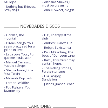
Azulejos
Alabama Shakes, I
must be dreaming
Nothing but Thieves,
Stray dogs
Anni B Sweet, Alegría
NOVEDADES DISCOS
Gorillaz, The
FLO, Therapy at the
mountain
club
Olivia Rodrigo, You
Andrés Suárez, Lúa
seem pretty sad for a
Robyn, Sexistential
girl so in love
Paul McCartney, The
La La Love You, ¿Por
boys of Dungeon Lane
qué me miráis así?
RAYE, This music may
Manuel Carrasco,
contain hope.
Pueblo salvaje I
The Rolling Stones,
Shania Twain, Little
Foreign tongues
Miss Twain
Ella Langley,
Melendi, Pop rock
Dandelion
Loreen, Wildfire
Juanes, JuanesTeban
Foo Fighters, Your
favorite toy
CANCIONES