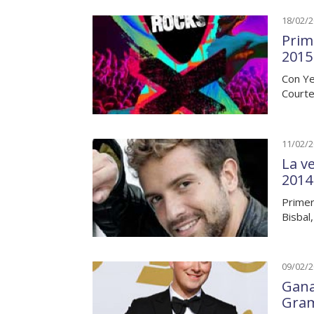
18/02/
Prim
2015
Con Ye
Courte
11/02/
La v
2014
Primer
Bisbal,
09/02/
Gana
Gra