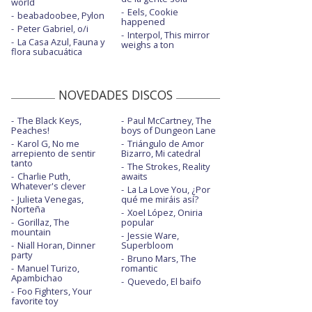
world
Eels, Cookie
beabadoobee, Pylon
happened
Peter Gabriel, o/i
Interpol, This mirror
La Casa Azul, Fauna y
weighs a ton
flora subacuática
NOVEDADES DISCOS
The Black Keys,
Paul McCartney, The
Peaches!
boys of Dungeon Lane
Karol G, No me
Triángulo de Amor
arrepiento de sentir
Bizarro, Mi catedral
tanto
The Strokes, Reality
Charlie Puth,
awaits
Whatever's clever
La La Love You, ¿Por
Julieta Venegas,
qué me miráis así?
Norteña
Xoel López, Oniria
Gorillaz, The
popular
mountain
Jessie Ware,
Niall Horan, Dinner
Superbloom
party
Bruno Mars, The
Manuel Turizo,
romantic
Apambichao
Quevedo, El baifo
Foo Fighters, Your
favorite toy