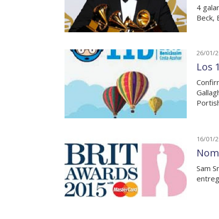
4 gala
Beck, 
26/01/
Los 
Confir
Gallag
Porti
16/01/
Nomi
Sam Sm
entreg