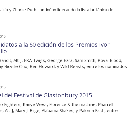
lifa y Charlie Puth continúan liderando la lista británica de
s
2015
idatos a la 60 edición de los Premios Ivor
llo
Bandit, Alt-J, FKA Twigs, George Ezra, Sam Smith, Royal Blood,
 Bicycle Club, Ben Howard, y Wild Beasts, entre los nominados
2015
el del Festival de Glastonbury 2015
o Fighters, Kanye West, Florence & the machine, Pharrell
ms, Alt-J, Mary J. Blige, Alabama Shakes, y Paloma Faith, entre