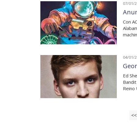
07/01/
Anunc
Con AC
Alabam
machin
04/01/
Georg
Ed She
Bandit
Reino 
<<