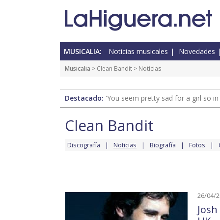
MUSICALIA:
Noticias musicales
Novedades
Musicalia
>
Clean Bandit
> Noticias
Destacado:
'You seem pretty sad for a girl so in
Clean Bandit
Discografía
Noticias
Biografía
Fotos
26/04/
Josh