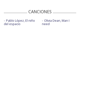
CANCIONES
Pablo López, El niño
Olivia Dean, Man I
del espacio
need