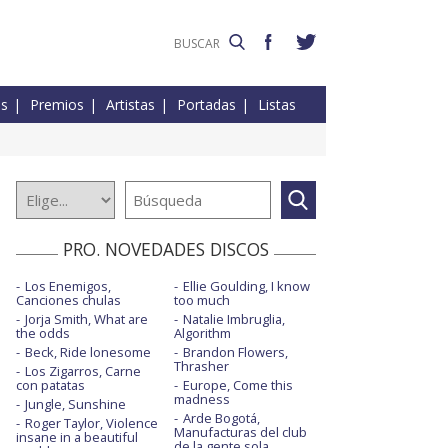
es
Premios
Artistas
Portadas
Listas
PRO. NOVEDADES DISCOS
Los Enemigos,
Ellie Goulding, I know
Canciones chulas
too much
Jorja Smith, What are
Natalie Imbruglia,
the odds
Algorithm
Beck, Ride lonesome
Brandon Flowers,
Thrasher
Los Zigarros, Carne
con patatas
Europe, Come this
madness
Jungle, Sunshine
Arde Bogotá,
Roger Taylor, Violence
Manufacturas del club
insane in a beautiful
de la gente sola