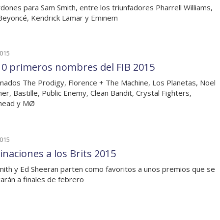
rdones para Sam Smith, entre los triunfadores Pharrell Williams,
Beyoncé, Kendrick Lamar y Eminem
2015
10 primeros nombres del FIB 2015
mados The Prodigy, Florence + The Machine, Los Planetas, Noel
her, Bastille, Public Enemy, Clean Bandit, Crystal Fighters,
shead y MØ
2015
naciones a los Brits 2015
ith y Ed Sheeran parten como favoritos a unos premios que se
arán a finales de febrero