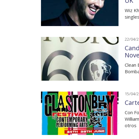
UK
Wiz Kha
single
22/04/
Cand
Nove
Clean 
Bombay
15/04/
Cart
Con Fo
Willia
otros