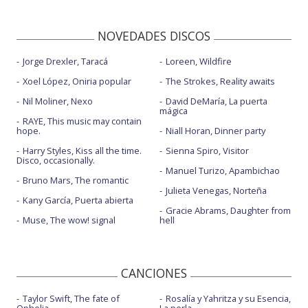
NOVEDADES DISCOS
Jorge Drexler, Taracá
Loreen, Wildfire
Xoel López, Oniria popular
The Strokes, Reality awaits
Nil Moliner, Nexo
David DeMaría, La puerta
mágica
RAYE, This music may contain
hope.
Niall Horan, Dinner party
Harry Styles, Kiss all the time.
Sienna Spiro, Visitor
Disco, occasionally.
Manuel Turizo, Apambichao
Bruno Mars, The romantic
Julieta Venegas, Norteña
Kany García, Puerta abierta
Gracie Abrams, Daughter from
Muse, The wow! signal
hell
CANCIONES
Taylor Swift, The fate of
Rosalía y Yahritza y su Esencia,
Ophelia
La perla