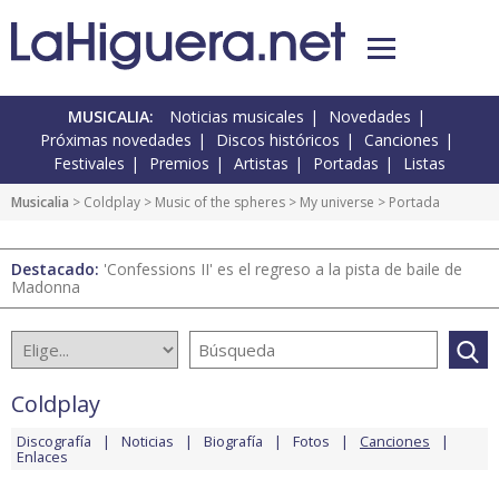
MUSICALIA:
Noticias musicales
Novedades
Próximas novedades
Discos históricos
Canciones
Festivales
Premios
Artistas
Portadas
Listas
Musicalia
>
Coldplay
>
Music of the spheres
>
My universe
> Portada
Destacado:
'Confessions II' es el regreso a la pista de baile de
Madonna
Coldplay
Discografía
Noticias
Biografía
Fotos
Canciones
Enlaces