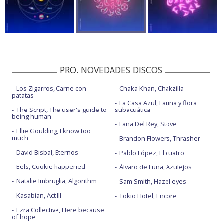
PRO. NOVEDADES DISCOS
Los Zigarros, Carne con
Chaka Khan, Chakzilla
patatas
La Casa Azul, Fauna y flora
The Script, The user's guide to
subacuática
being human
Lana Del Rey, Stove
Ellie Goulding, I know too
much
Brandon Flowers, Thrasher
David Bisbal, Eternos
Pablo López, El cuatro
Eels, Cookie happened
Álvaro de Luna, Azulejos
Natalie Imbruglia, Algorithm
Sam Smith, Hazel eyes
Kasabian, Act III
Tokio Hotel, Encore
Ezra Collective, Here because
of hope