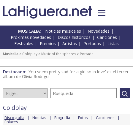
MUSICALIA:
Noticias musicales
Novedades
Próximas novedades
Discos históricos
Canciones
Festivales
Premios
Artistas
Portadas
Listas
Musicalia
>
Coldplay
>
Music of the spheres
> Portada
Destacado:
'You seem pretty sad for a girl so in love' es el tercer
álbum de Olivia Rodrigo
Coldplay
Discografía
Noticias
Biografía
Fotos
Canciones
Enlaces