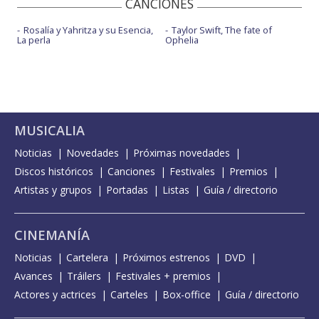
CANCIONES
Rosalía y Yahritza y su Esencia,
Taylor Swift, The fate of
La perla
Ophelia
MUSICALIA
Noticias
Novedades
Próximas novedades
Discos históricos
Canciones
Festivales
Premios
Artistas y grupos
Portadas
Listas
Guía / directorio
CINEMANÍA
Noticias
Cartelera
Próximos estrenos
DVD
Avances
Tráilers
Festivales + premios
Actores y actrices
Carteles
Box-office
Guía / directorio