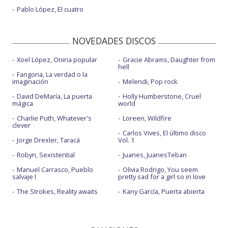
Pablo López, El cuatro
NOVEDADES DISCOS
Xoel López, Oniria popular
Gracie Abrams, Daughter from
hell
Fangoria, La verdad o la
imaginación
Melendi, Pop rock
David DeMaría, La puerta
Holly Humberstone, Cruel
mágica
world
Charlie Puth, Whatever's
Loreen, Wildfire
clever
Carlos Vives, El último disco
Jorge Drexler, Taracá
Vol. 1
Robyn, Sexistential
Juanes, JuanesTeban
Manuel Carrasco, Pueblo
Olivia Rodrigo, You seem
salvaje I
pretty sad for a girl so in love
The Strokes, Reality awaits
Kany García, Puerta abierta