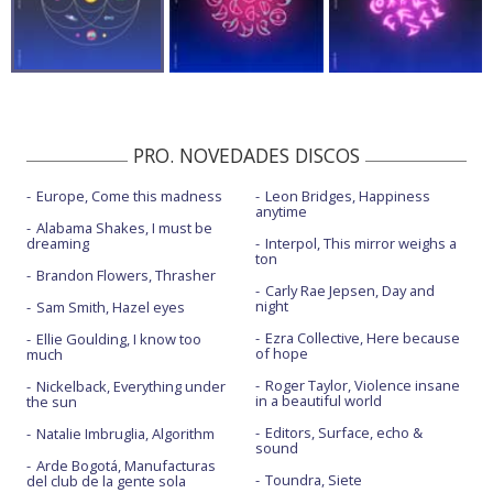
PRO. NOVEDADES DISCOS
Europe, Come this madness
Leon Bridges, Happiness
anytime
Alabama Shakes, I must be
dreaming
Interpol, This mirror weighs a
ton
Brandon Flowers, Thrasher
Carly Rae Jepsen, Day and
night
Sam Smith, Hazel eyes
Ezra Collective, Here because
Ellie Goulding, I know too
of hope
much
Roger Taylor, Violence insane
Nickelback, Everything under
in a beautiful world
the sun
Editors, Surface, echo &
Natalie Imbruglia, Algorithm
sound
Arde Bogotá, Manufacturas
Toundra, Siete
del club de la gente sola