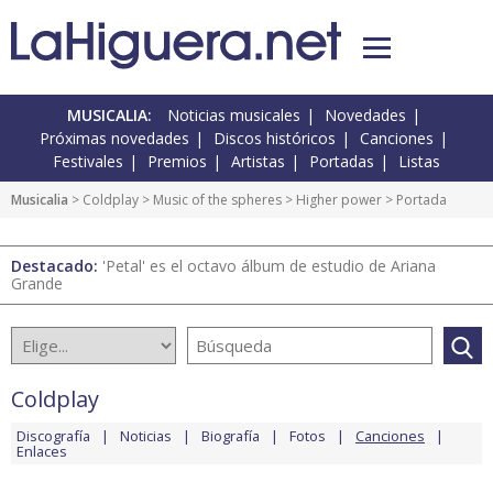
MUSICALIA:
Noticias musicales
Novedades
Próximas novedades
Discos históricos
Canciones
Festivales
Premios
Artistas
Portadas
Listas
Musicalia
>
Coldplay
>
Music of the spheres
>
Higher power
> Portada
Destacado:
'Petal' es el octavo álbum de estudio de Ariana
Grande
Coldplay
Discografía
Noticias
Biografía
Fotos
Canciones
Enlaces