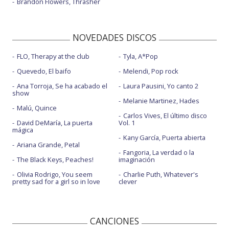
Brandon Flowers, Thrasher
NOVEDADES DISCOS
FLO, Therapy at the club
Tyla, A*Pop
Quevedo, El baifo
Melendi, Pop rock
Ana Torroja, Se ha acabado el
Laura Pausini, Yo canto 2
show
Melanie Martinez, Hades
Malú, Quince
Carlos Vives, El último disco
David DeMaría, La puerta
Vol. 1
mágica
Kany García, Puerta abierta
Ariana Grande, Petal
Fangoria, La verdad o la
The Black Keys, Peaches!
imaginación
Olivia Rodrigo, You seem
Charlie Puth, Whatever's
pretty sad for a girl so in love
clever
CANCIONES