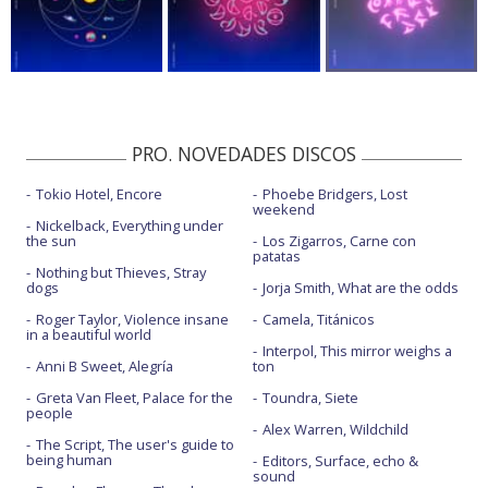
PRO. NOVEDADES DISCOS
Tokio Hotel, Encore
Phoebe Bridgers, Lost
weekend
Nickelback, Everything under
the sun
Los Zigarros, Carne con
patatas
Nothing but Thieves, Stray
dogs
Jorja Smith, What are the odds
Roger Taylor, Violence insane
Camela, Titánicos
in a beautiful world
Interpol, This mirror weighs a
Anni B Sweet, Alegría
ton
Greta Van Fleet, Palace for the
Toundra, Siete
people
Alex Warren, Wildchild
The Script, The user's guide to
being human
Editors, Surface, echo &
sound