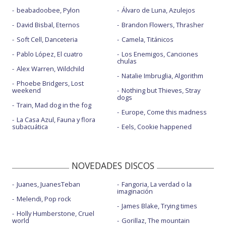
beabadoobee, Pylon
Álvaro de Luna, Azulejos
David Bisbal, Eternos
Brandon Flowers, Thrasher
Soft Cell, Danceteria
Camela, Titánicos
Pablo López, El cuatro
Los Enemigos, Canciones
chulas
Alex Warren, Wildchild
Natalie Imbruglia, Algorithm
Phoebe Bridgers, Lost
weekend
Nothing but Thieves, Stray
dogs
Train, Mad dog in the fog
Europe, Come this madness
La Casa Azul, Fauna y flora
subacuática
Eels, Cookie happened
NOVEDADES DISCOS
Juanes, JuanesTeban
Fangoria, La verdad o la
imaginación
Melendi, Pop rock
James Blake, Trying times
Holly Humberstone, Cruel
world
Gorillaz, The mountain