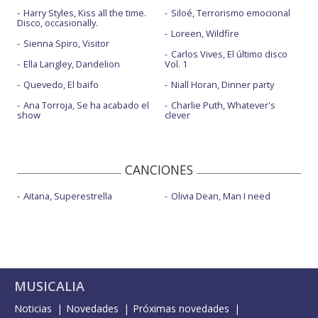
Harry Styles, Kiss all the time.
Siloé, Terrorismo emocional
Disco, occasionally.
Loreen, Wildfire
Sienna Spiro, Visitor
Carlos Vives, El último disco
Ella Langley, Dandelion
Vol. 1
Quevedo, El baifo
Niall Horan, Dinner party
Ana Torroja, Se ha acabado el
Charlie Puth, Whatever's
show
clever
CANCIONES
Aitana, Superestrella
Olivia Dean, Man I need
MUSICALIA
Noticias
Novedades
Próximas novedades