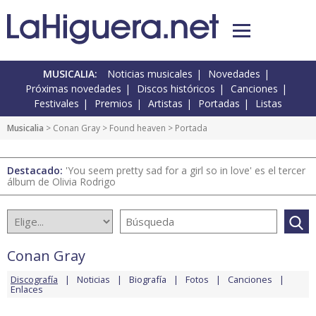
MUSICALIA:
Noticias musicales
Novedades
Próximas novedades
Discos históricos
Canciones
Festivales
Premios
Artistas
Portadas
Listas
Musicalia
>
Conan Gray
>
Found heaven
> Portada
Destacado:
'You seem pretty sad for a girl so in love' es el tercer
álbum de Olivia Rodrigo
Conan Gray
Discografía
Noticias
Biografía
Fotos
Canciones
Enlaces