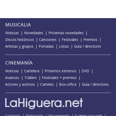
MUSICALIA
Noticias
Novedades
Próximas novedades
Discos históricos
Canciones
Festivales
Premios
Artistas y grupos
Portadas
Listas
Guía / directorio
CINEMANÍA
Noticias
Cartelera
Próximos estrenos
DVD
Avances
Tráilers
Festivales + premios
Actores y actrices
Carteles
Box-office
Guía / directorio
Contacto
Redacción
Recomienda
Sugiere una web