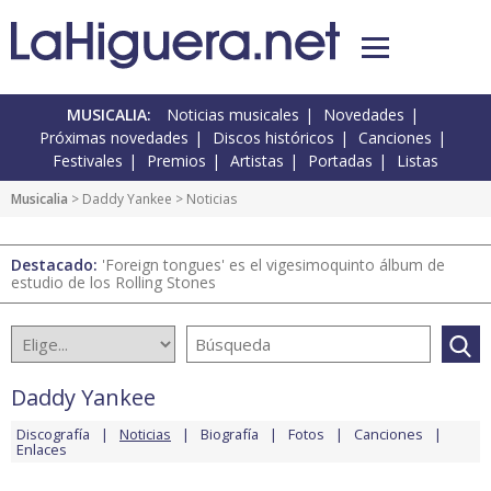
MUSICALIA:
Noticias musicales
Novedades
Próximas novedades
Discos históricos
Canciones
Festivales
Premios
Artistas
Portadas
Listas
Musicalia
>
Daddy Yankee
> Noticias
Destacado:
'Foreign tongues' es el vigesimoquinto álbum de
estudio de los Rolling Stones
Daddy Yankee
Discografía
Noticias
Biografía
Fotos
Canciones
Enlaces