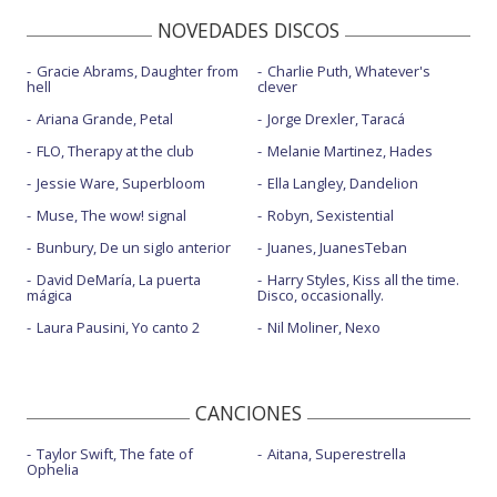
NOVEDADES DISCOS
Gracie Abrams, Daughter from
Charlie Puth, Whatever's
hell
clever
Ariana Grande, Petal
Jorge Drexler, Taracá
FLO, Therapy at the club
Melanie Martinez, Hades
Jessie Ware, Superbloom
Ella Langley, Dandelion
Muse, The wow! signal
Robyn, Sexistential
Bunbury, De un siglo anterior
Juanes, JuanesTeban
David DeMaría, La puerta
Harry Styles, Kiss all the time.
mágica
Disco, occasionally.
Laura Pausini, Yo canto 2
Nil Moliner, Nexo
CANCIONES
Taylor Swift, The fate of
Aitana, Superestrella
Ophelia