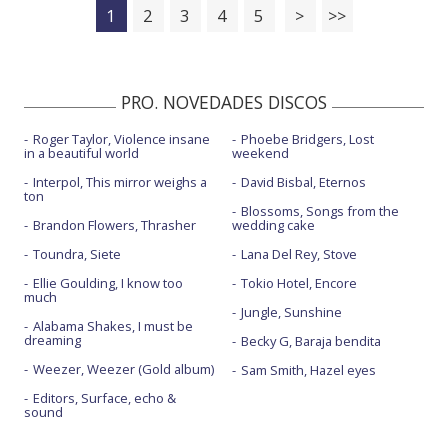
1
2
3
4
5
>
>>
PRO. NOVEDADES DISCOS
Roger Taylor, Violence insane
Phoebe Bridgers, Lost
in a beautiful world
weekend
Interpol, This mirror weighs a
David Bisbal, Eternos
ton
Blossoms, Songs from the
Brandon Flowers, Thrasher
wedding cake
Toundra, Siete
Lana Del Rey, Stove
Ellie Goulding, I know too
Tokio Hotel, Encore
much
Jungle, Sunshine
Alabama Shakes, I must be
dreaming
Becky G, Baraja bendita
Weezer, Weezer (Gold album)
Sam Smith, Hazel eyes
Editors, Surface, echo &
sound