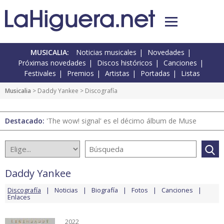
MUSICALIA:
Noticias musicales
Novedades
Próximas novedades
Discos históricos
Canciones
Festivales
Premios
Artistas
Portadas
Listas
Musicalia
>
Daddy Yankee
> Discografía
Destacado:
'The wow! signal' es el décimo álbum de Muse
Daddy Yankee
Discografía
Noticias
Biografía
Fotos
Canciones
Enlaces
2022