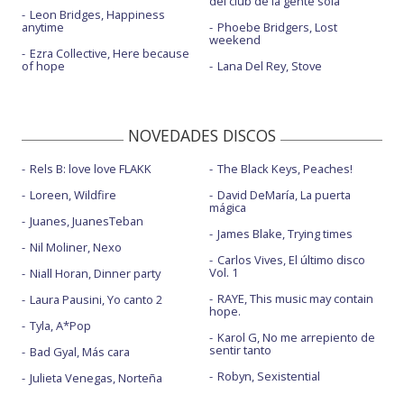
del club de la gente sola
Leon Bridges, Happiness
anytime
Phoebe Bridgers, Lost
weekend
Ezra Collective, Here because
of hope
Lana Del Rey, Stove
NOVEDADES DISCOS
Rels B: love love FLAKK
The Black Keys, Peaches!
Loreen, Wildfire
David DeMaría, La puerta
mágica
Juanes, JuanesTeban
James Blake, Trying times
Nil Moliner, Nexo
Carlos Vives, El último disco
Vol. 1
Niall Horan, Dinner party
RAYE, This music may contain
Laura Pausini, Yo canto 2
hope.
Tyla, A*Pop
Karol G, No me arrepiento de
sentir tanto
Bad Gyal, Más cara
Robyn, Sexistential
Julieta Venegas, Norteña