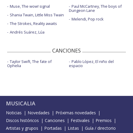
Muse, The wow! signal
Paul McCartney, The boys of
Dungeon Lane
Shania Twain, Little Miss Twain
Melendi, Pop rock
The Strokes, Reality awaits
Andrés Suárez, Lúa
CANCIONES
Taylor Swift, The fate of
Pablo López, El niño del
Ophelia
espacio
MUSICALIA
Noticias
Novedades
Próximas novedades
Discos históricos
Canciones
Festivales
Premios
Artistas y grupos
Portadas
Listas
Guía / directorio