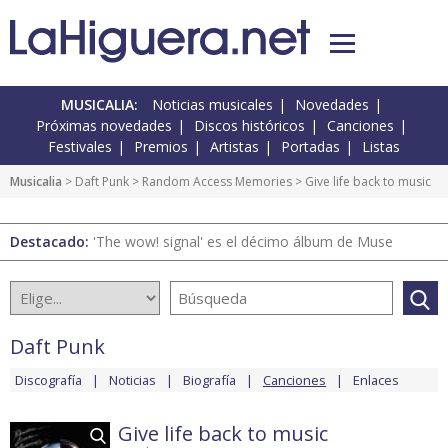
MUSICALIA:
Noticias musicales
Novedades
Próximas novedades
Discos históricos
Canciones
Festivales
Premios
Artistas
Portadas
Listas
Musicalia
>
Daft Punk
>
Random Access Memories
> Give life back to music
Destacado:
'The wow! signal' es el décimo álbum de Muse
Daft Punk
Discografía
Noticias
Biografía
Canciones
Enlaces
Give life back to music