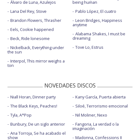
Álvaro de Luna, Azulejos
being human
Lana Del Rey, Stove
Pablo López, El cuatro
Brandon Flowers, Thrasher
Leon Bridges, Happiness
anytime
Eels, Cookie happened
Alabama Shakes, I must be
dreaming
Beck, Ride lonesome
Tove Lo, Estrus
Nickelback, Everything under
the sun
Interpol, This mirror weighs a
ton
NOVEDADES DISCOS
Niall Horan, Dinner party
Kany García, Puerta abierta
The Black Keys, Peaches!
Siloé, Terrorismo emocional
Tyla, A*Pop
Nil Moliner, Nexo
Bunbury, De un siglo anterior
Fangoria, La verdad o la
imaginación
Ana Torroja, Se ha acabado el
show
Madonna, Confessions II