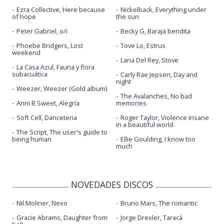
Ezra Collective, Here because
Nickelback, Everything under
of hope
the sun
Peter Gabriel, o/i
Becky G, Baraja bendita
Phoebe Bridgers, Lost
Tove Lo, Estrus
weekend
Lana Del Rey, Stove
La Casa Azul, Fauna y flora
subacuática
Carly Rae Jepsen, Day and
night
Weezer, Weezer (Gold album)
The Avalanches, No bad
Anni B Sweet, Alegría
memories
Soft Cell, Danceteria
Roger Taylor, Violence insane
in a beautiful world
The Script, The user's guide to
being human
Ellie Goulding, I know too
much
NOVEDADES DISCOS
Nil Moliner, Nexo
Bruno Mars, The romantic
Gracie Abrams, Daughter from
Jorge Drexler, Taracá