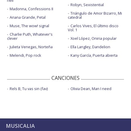
hell
Robyn, Sexistential
Madonna, Confessions II
Triángulo de Amor Bizarro, Mi
Ariana Grande, Petal
catedral
Muse, The wow! signal
Carlos Vives, El último disco
Vol. 1
Charlie Puth, Whatever's
clever
Xoel López, Oniria popular
Julieta Venegas, Norteña
Ella Langley, Dandelion
Melendi, Pop rock
Kany García, Puerta abierta
CANCIONES
Rels B, Tu vas sin (fav)
Olivia Dean, Man I need
MUSICALIA