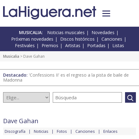
MUSICALIA:
Noticias musicales
Novedades
Próximas novedades
Discos históricos
Canciones
Festivales
Premios
Artistas
Portadas
Listas
Musicalia
> Dave Gahan
Destacado:
'Confessions II' es el regreso a la pista de baile de
Madonna
Dave Gahan
Discografía
Noticias
Fotos
Canciones
Enlaces