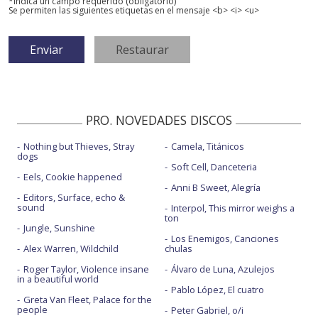
*Indica un campo requerido (obligatorio)
Se permiten las siguientes etiquetas en el mensaje <b> <i> <u>
PRO. NOVEDADES DISCOS
Nothing but Thieves, Stray
Camela, Titánicos
dogs
Soft Cell, Danceteria
Eels, Cookie happened
Anni B Sweet, Alegría
Editors, Surface, echo &
sound
Interpol, This mirror weighs a
ton
Jungle, Sunshine
Los Enemigos, Canciones
Alex Warren, Wildchild
chulas
Roger Taylor, Violence insane
Álvaro de Luna, Azulejos
in a beautiful world
Pablo López, El cuatro
Greta Van Fleet, Palace for the
people
Peter Gabriel, o/i