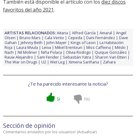
También está disponible el artículo con los
diez discos
favoritos del año 2021
.
ARTISTAS RELACIONADOS:
Aitana
Alfred García
Amaral
Angel
Olsen
Bruno Mars
Cala Vento
Cepeda
Dani Fernández
Dave
Gahan
Jehnny Beth
John Mayer
Kings of Leon
La Habitación
Roja
Laura Mvula
Leiva
Mikel Erentxun
Miss Caffeina
Mitski
Nach
Nil Moliner
Niña Polaca
Olivia Rodrigo
Quique González
Rauw Alejandro
Sam Fender
Sebastián Yatra
Sharon Van Etten
The War on Drugs
U2
Wet Leg
Ximena Sariñana
Zahara
¿Te ha parecido interesante la noticia?
Si
No
Sección de opinión
Comentarios enviados por los usuarios!
(
Actualizar
)