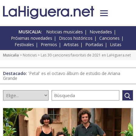
MUSICALIA:
Noticias musicales
Novedades
Próximas novedades
Discos históricos
Canciones
Festivales
Premios
Artistas
Portadas
Listas
Musicalia
>
Noticias
> Las 30 canciones favoritas de 2021 en LaHiguera.net
Destacado:
'Petal' es el octavo álbum de estudio de Ariana
Grande