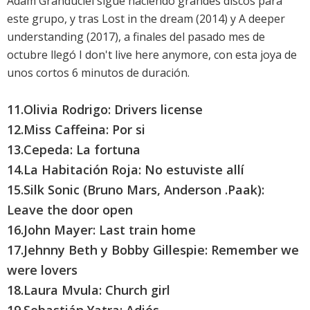
Adam Granduciel sigue haciendo grandes discos para
este grupo, y tras
Lost in the dream
(2014) y
A deeper
understanding
(2017), a finales del pasado mes de
octubre llegó
I don't live here anymore
, con esta joya de
unos cortos 6 minutos de duración.
11.Olivia Rodrigo: Drivers license
12.Miss Caffeina: Por si
13.Cepeda: La fortuna
14.La Habitación Roja: No estuviste allí
15.Silk Sonic (Bruno Mars, Anderson .Paak):
Leave the door open
16.John Mayer: Last train home
17.Jehnny Beth y Bobby Gillespie: Remember we
were lovers
18.Laura Mvula: Church girl