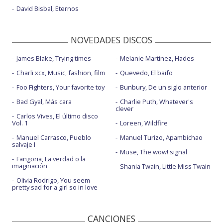
David Bisbal, Eternos
NOVEDADES DISCOS
James Blake, Trying times
Melanie Martinez, Hades
Charli xcx, Music, fashion, film
Quevedo, El baifo
Foo Fighters, Your favorite toy
Bunbury, De un siglo anterior
Bad Gyal, Más cara
Charlie Puth, Whatever's
clever
Carlos Vives, El último disco
Vol. 1
Loreen, Wildfire
Manuel Carrasco, Pueblo
Manuel Turizo, Apambichao
salvaje I
Muse, The wow! signal
Fangoria, La verdad o la
imaginación
Shania Twain, Little Miss Twain
Olivia Rodrigo, You seem
pretty sad for a girl so in love
CANCIONES