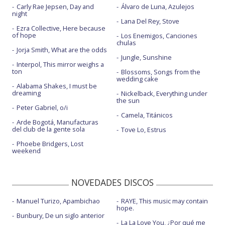
Carly Rae Jepsen, Day and
Álvaro de Luna, Azulejos
La llama - con la letra
night
Lana Del Rey, Stove
Maneras de pensar
Ezra Collective, Here because
of hope
Los Enemigos, Canciones
chulas
Maneras de pensar - Abierto hasta las 2
Jorja Smith, What are the odds
Jungle, Sunshine
Maneras de pensar - con Marina
Interpol, This mirror weighs a
ton
Blossoms, Songs from the
wedding cake
Maneras de pensar - con Marina - Feliz 2021 RTVE
Alabama Shakes, I must be
dreaming
Nickelback, Everything under
No me toques el sombrero
the sun
Peter Gabriel, o/i
No me toques el sombrero - ¡Feliz 2023!
Camela, Titánicos
Arde Bogotá, Manufacturas
del club de la gente sola
Tove Lo, Estrus
Precisamente ahora - con Sergio Dalma
Phoebe Bridgers, Lost
Relatividad - con Chenoa
weekend
Relatividad - con Chenoa - ¡Feliz 2025!
NOVEDADES DISCOS
Si pudiera
Manuel Turizo, Apambichao
RAYE, This music may contain
Simplemente ellas - con letra
hope.
Bunbury, De un siglo anterior
Un latido
La La Love You, ¿Por qué me