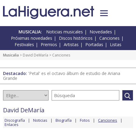
MUSICALIA:
Noticias musicales
Novedades
Próximas novedades
Discos históricos
Canciones
Festivales
Premios
Artistas
Portadas
Listas
Musicalia
>
David DeMaría
> Canciones
Destacado:
'Petal' es el octavo álbum de estudio de Ariana
Grande
David DeMaría
Discografía
Noticias
Biografía
Fotos
Canciones
Enlaces