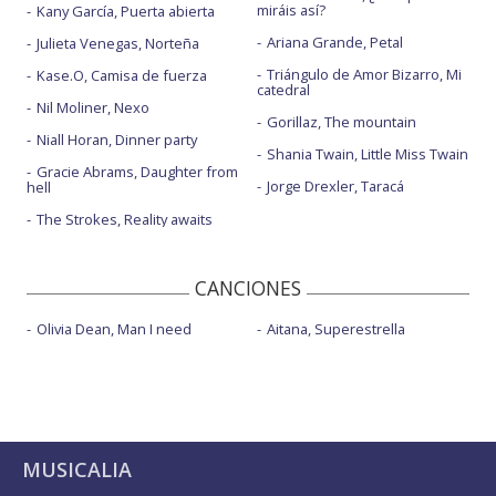
miráis así?
Kany García, Puerta abierta
Y si te vas
Ariana Grande, Petal
Julieta Venegas, Norteña
Triángulo de Amor Bizarro, Mi
Kase.O, Camisa de fuerza
catedral
Nil Moliner, Nexo
Gorillaz, The mountain
Niall Horan, Dinner party
Shania Twain, Little Miss Twain
Gracie Abrams, Daughter from
Jorge Drexler, Taracá
hell
The Strokes, Reality awaits
CANCIONES
Olivia Dean, Man I need
Aitana, Superestrella
MUSICALIA