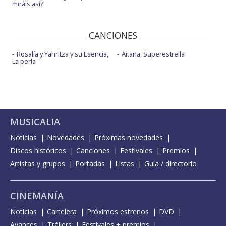
miráis así?
CANCIONES
Rosalía y Yahritza y su Esencia,
Aitana, Superestrella
La perla
MUSICALIA
Noticias
Novedades
Próximas novedades
Discos históricos
Canciones
Festivales
Premios
Artistas y grupos
Portadas
Listas
Guía / directorio
CINEMANÍA
Noticias
Cartelera
Próximos estrenos
DVD
Avances
Tráilers
Festivales + premios