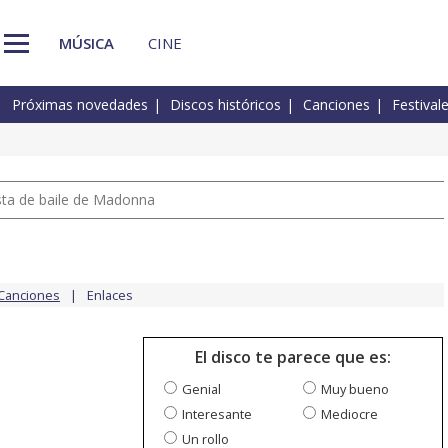
MÚSICA
CINE
Próximas novedades
Discos históricos
Canciones
Festival
pista de baile de Madonna
Canciones
Enlaces
El disco te parece que es:
Genial
Muy bueno
Interesante
Mediocre
Un rollo