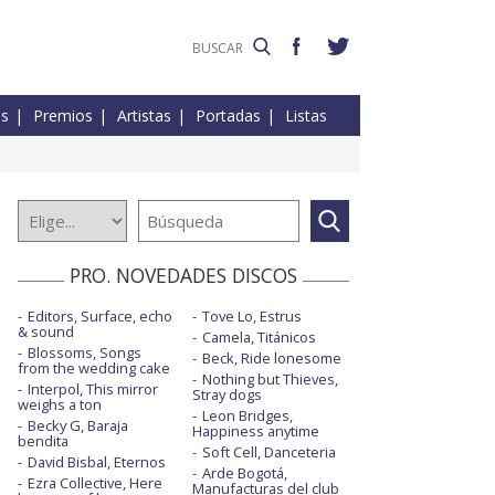
es
Premios
Artistas
Portadas
Listas
PRO. NOVEDADES DISCOS
Editors, Surface, echo
Tove Lo, Estrus
& sound
Camela, Titánicos
Blossoms, Songs
Beck, Ride lonesome
from the wedding cake
Nothing but Thieves,
Interpol, This mirror
Stray dogs
weighs a ton
Leon Bridges,
Becky G, Baraja
Happiness anytime
bendita
Soft Cell, Danceteria
David Bisbal, Eternos
Arde Bogotá,
Ezra Collective, Here
Manufacturas del club