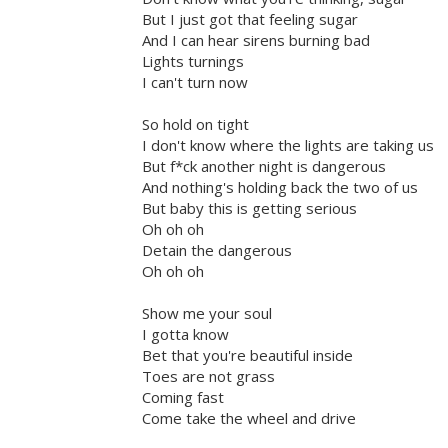
But I just got that feeling sugar
And I can hear sirens burning bad
Lights turnings
I can't turn now
So hold on tight
I don't know where the lights are taking us
But f*ck another night is dangerous
And nothing's holding back the two of us
But baby this is getting serious
Oh oh oh
Detain the dangerous
Oh oh oh
Show me your soul
I gotta know
Bet that you're beautiful inside
Toes are not grass
Coming fast
Come take the wheel and drive