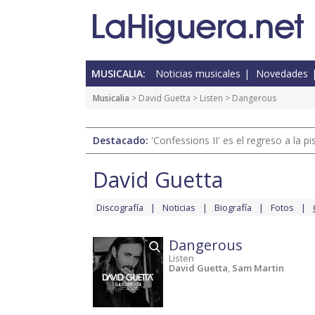
MUSICALIA:
Noticias musicales
Novedades
Musicalia
>
David Guetta
>
Listen
> Dangerous
Destacado:
'Confessions II' es el regreso a la 
David Guetta
Discografía
Noticias
Biografía
Fotos
Dangerous
Listen
David Guetta
,
Sam Martin