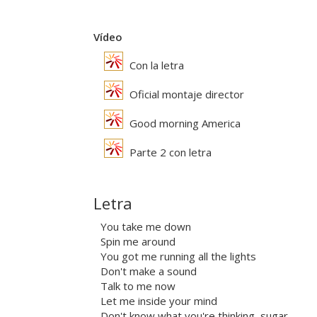
Vídeo
Con la letra
Oficial montaje director
Good morning America
Parte 2 con letra
Letra
You take me down
Spin me around
You got me running all the lights
Don't make a sound
Talk to me now
Let me inside your mind
Don't know what you're thinking, sugar