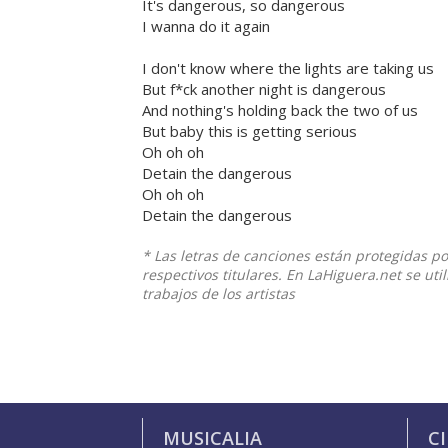
It's dangerous, so dangerous
I wanna do it again
I don't know where the lights are taking us
But f*ck another night is dangerous
And nothing's holding back the two of us
But baby this is getting serious
Oh oh oh
Detain the dangerous
Oh oh oh
Detain the dangerous
* Las letras de canciones están protegidas p
respectivos titulares. En LaHiguera.net se ut
trabajos de los artistas
MUSICALIA
C