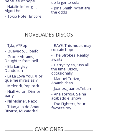
because of hope
de la gente sola
Natalie Imbruglia,
Jorja Smith, What are
Algorithm
the odds
Tokio Hotel, Encore
NOVEDADES DISCOS
Tyla, A*Pop
RAYE, This music may
contain hope.
Quevedo, El baifo
The Strokes, Reality
Gracie Abrams,
awaits
Daughter from hell
Harry Styles, Kiss all
Ella Langley,
the time. Disco,
Dandelion
occasionally.
La La Love You, ¿Por
Manuel Turizo,
qué me miráis así?
Apambichao
Melendi, Pop rock
Juanes, JuanesTeban
Niall Horan, Dinner
Ana Torroja, Se ha
party
acabado el show
Nil Moliner, Nexo
Foo Fighters, Your
Triángulo de Amor
favorite toy
Bizarro, Mi catedral
CANCIONES