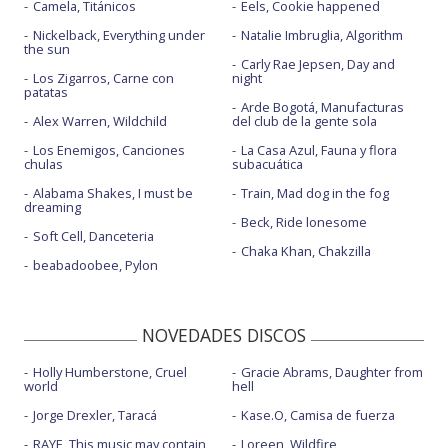
Camela, Titánicos
Eels, Cookie happened
Nickelback, Everything under
Natalie Imbruglia, Algorithm
the sun
Carly Rae Jepsen, Day and
Los Zigarros, Carne con
night
patatas
Arde Bogotá, Manufacturas
Alex Warren, Wildchild
del club de la gente sola
Los Enemigos, Canciones
La Casa Azul, Fauna y flora
chulas
subacuática
Alabama Shakes, I must be
Train, Mad dog in the fog
dreaming
Beck, Ride lonesome
Soft Cell, Danceteria
Chaka Khan, Chakzilla
beabadoobee, Pylon
NOVEDADES DISCOS
Holly Humberstone, Cruel
Gracie Abrams, Daughter from
world
hell
Jorge Drexler, Taracá
Kase.O, Camisa de fuerza
RAYE, This music may contain
Loreen, Wildfire