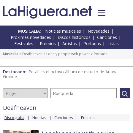
MUSICALIA:
Noticias musicales
Novedades
Próximas novedades
Discos históricos
Canciones
Festivales
Premios
Artistas
Portadas
Listas
Musicalia
>
Deafheaven
>
Lonely people with power
> Portada
Destacado:
'Petal' es el octavo álbum de estudio de Ariana
Grande
Deafheaven
Discografía
Noticias
Canciones
Enlaces