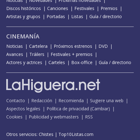
Noticias
Novedades
Próximas novedades
Discos históricos
Canciones
Festivales
Premios
Artistas y grupos
Portadas
Listas
Guía / directorio
CINEMANÍA
Noticias
Cartelera
Próximos estrenos
DVD
Avances
Tráilers
Festivales + premios
Actores y actrices
Carteles
Box-office
Guía / directorio
Contacto
Redacción
Recomienda
Sugiere una web
Aspectos legales
Política de privacidad
(
Cambiar
)
Cookies
Publicidad y webmasters
RSS
Otros servicios:
Chistes
|
Top10Listas.com