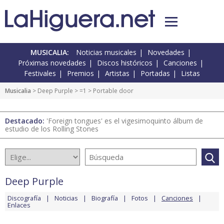
MUSICALIA:
Noticias musicales
Novedades
Próximas novedades
Discos históricos
Canciones
Festivales
Premios
Artistas
Portadas
Listas
Musicalia
>
Deep Purple
>
=1
> Portable door
Destacado:
'Foreign tongues' es el vigesimoquinto álbum de
estudio de los Rolling Stones
Deep Purple
Discografía
Noticias
Biografía
Fotos
Canciones
Enlaces