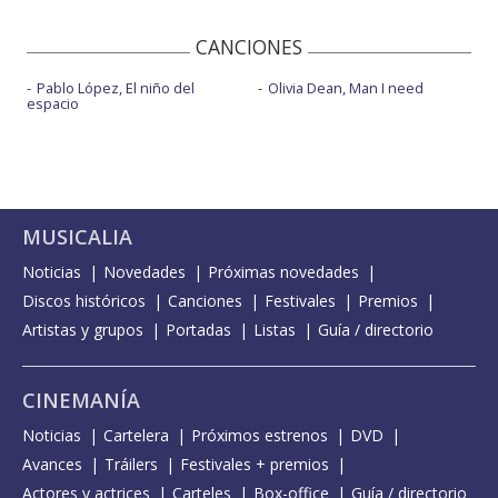
CANCIONES
Pablo López, El niño del
Olivia Dean, Man I need
espacio
MUSICALIA
Noticias
Novedades
Próximas novedades
Discos históricos
Canciones
Festivales
Premios
Artistas y grupos
Portadas
Listas
Guía / directorio
CINEMANÍA
Noticias
Cartelera
Próximos estrenos
DVD
Avances
Tráilers
Festivales + premios
Actores y actrices
Carteles
Box-office
Guía / directorio