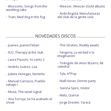
Blossoms, Songs from the
Weezer, Weezer (Gold album)
wedding cake
Arde Bogotá, Manufacturas
Train, Mad dog in the fog
del club de la gente sola
NOVEDADES DISCOS
Juanes, JuanesTeban
The Strokes, Reality awaits
FLO, Therapy at the club
Fangoria, La verdad o la
imaginación
Laura Pausini, Yo canto 2
Triángulo de Amor Bizarro, Mi
catedral
Andrés Suárez, Lúa
Tyla, A*Pop
Julieta Venegas, Norteña
Niall Horan, Dinner party
Manuel Carrasco, Pueblo
salvaje I
Sienna Spiro, Visitor
Muse, The wow! signal
Malú, Quince
Ana Torroja, Se ha acabado el
show
Jorge Drexler, Taracá