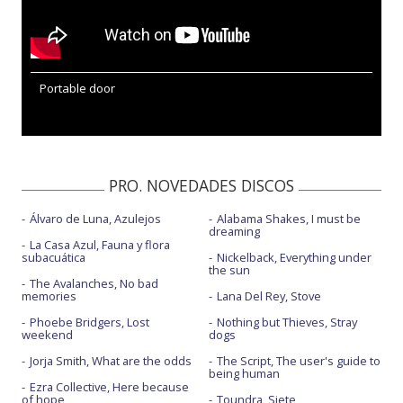
Portable door
PRO. NOVEDADES DISCOS
Álvaro de Luna, Azulejos
Alabama Shakes, I must be
dreaming
La Casa Azul, Fauna y flora
subacuática
Nickelback, Everything under
the sun
The Avalanches, No bad
memories
Lana Del Rey, Stove
Phoebe Bridgers, Lost
Nothing but Thieves, Stray
weekend
dogs
Jorja Smith, What are the odds
The Script, The user's guide to
being human
Ezra Collective, Here because
of hope
Toundra, Siete