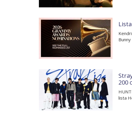
List
Kendri
Bunny 
Stra
200 
HUNTR/
lista 