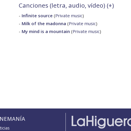
Canciones (letra, audio, vídeo) (
+
)
-
Infinite source
(
Private music
)
-
Milk of the madonna
(
Private music
)
-
My mind is a mountain
(
Private music
)
INEMANÍA
icias