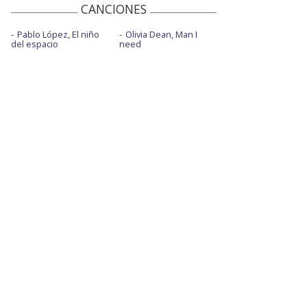
CANCIONES
Pablo López, El niño
Olivia Dean, Man I
del espacio
need