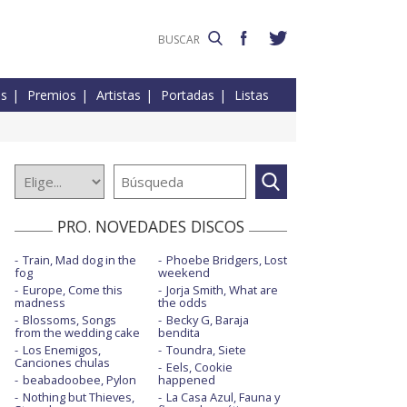
es
Premios
Artistas
Portadas
Listas
PRO. NOVEDADES DISCOS
Train, Mad dog in the
Phoebe Bridgers, Lost
fog
weekend
Europe, Come this
Jorja Smith, What are
madness
the odds
Blossoms, Songs
Becky G, Baraja
from the wedding cake
bendita
Los Enemigos,
Toundra, Siete
Canciones chulas
Eels, Cookie
beabadoobee, Pylon
happened
Nothing but Thieves,
La Casa Azul, Fauna y