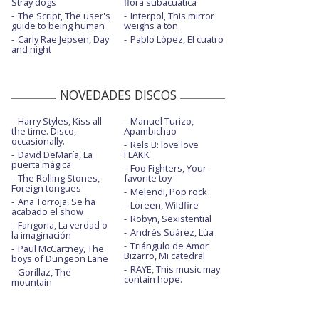
Stray dogs
flora subacuática
The Script, The user's
Interpol, This mirror
guide to being human
weighs a ton
Carly Rae Jepsen, Day
Pablo López, El cuatro
and night
NOVEDADES DISCOS
Harry Styles, Kiss all
Manuel Turizo,
the time. Disco,
Apambichao
occasionally.
Rels B: love love
David DeMaría, La
FLAKK
puerta mágica
Foo Fighters, Your
The Rolling Stones,
favorite toy
Foreign tongues
Melendi, Pop rock
Ana Torroja, Se ha
Loreen, Wildfire
acabado el show
Robyn, Sexistential
Fangoria, La verdad o
Andrés Suárez, Lúa
la imaginación
Triángulo de Amor
Paul McCartney, The
Bizarro, Mi catedral
boys of Dungeon Lane
RAYE, This music may
Gorillaz, The
contain hope.
mountain