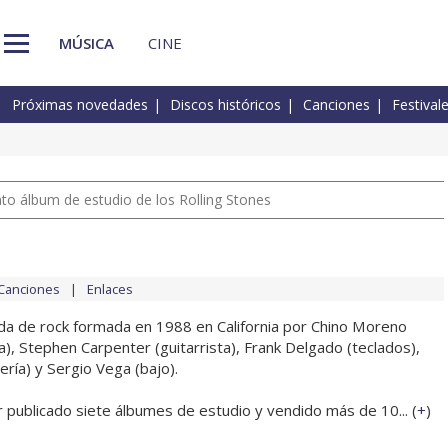
MÚSICA
CINE
Próximas novedades
Discos históricos
Canciones
Festival
nto álbum de estudio de los Rolling Stones
Canciones
Enlaces
a de rock formada en 1988 en California por Chino Moreno
ta), Stephen Carpenter (guitarrista), Frank Delgado (teclados),
ría) y Sergio Vega (bajo).
 publicado siete álbumes de estudio y vendido más de 10... (
+
)