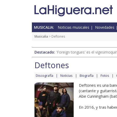
MUSICALIA:
Noticias musicales
Novedades
Musicalia
> Deftones
Destacado:
'Foreign tongues' es el vigesimoqui
Deftones
Discografía
Noticias
Biografía
Fotos
Deftones es una band
(cantante y guitarris
Abe Cunningham (bate
En 2016, y tras haber