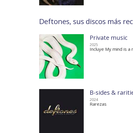
Deftones, sus discos más rec
Private music
2025
Incluye My mind is a
B-sides & rariti
2024
Rarezas