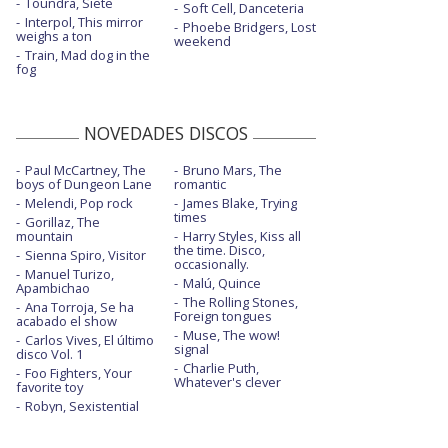
Toundra, Siete
Soft Cell, Danceteria
Interpol, This mirror
Phoebe Bridgers, Lost
weighs a ton
weekend
Train, Mad dog in the
fog
NOVEDADES DISCOS
Paul McCartney, The
Bruno Mars, The
boys of Dungeon Lane
romantic
Melendi, Pop rock
James Blake, Trying
times
Gorillaz, The
mountain
Harry Styles, Kiss all
the time. Disco,
Sienna Spiro, Visitor
occasionally.
Manuel Turizo,
Malú, Quince
Apambichao
The Rolling Stones,
Ana Torroja, Se ha
Foreign tongues
acabado el show
Muse, The wow!
Carlos Vives, El último
signal
disco Vol. 1
Charlie Puth,
Foo Fighters, Your
Whatever's clever
favorite toy
Robyn, Sexistential