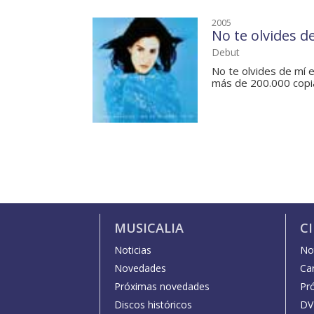
2005
No te olvides d
Debut
No te olvides de mí e
más de 200.000 copia
MUSICALIA
C
Noticias
Not
Novedades
Car
Próximas novedades
Pr
Discos históricos
DV