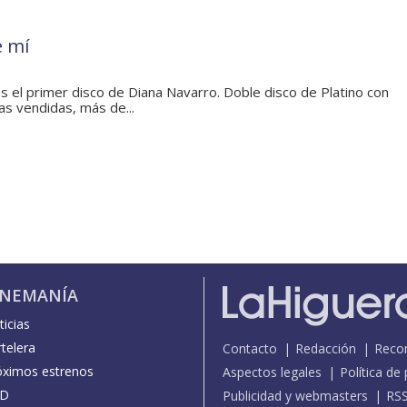
e mí
s el primer disco de Diana Navarro. Doble disco de Platino con
s vendidas, más de...
INEMANÍA
icias
telera
Contacto
Redacción
Reco
óximos estrenos
Aspectos legales
Política de
D
Publicidad y webmasters
RS