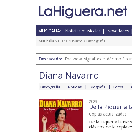
MUSICALIA:
Noticias musicales
Novedades
Musicalia
>
Diana Navarro
> Discografía
Destacado:
'The wow! signal' es el décimo álb
Diana Navarro
Discografía
Noticias
Biografía
Fotos
2023
De la Piquer a 
Coplas actualizadas
De la Piquer a la Na
clásicos de la copla es