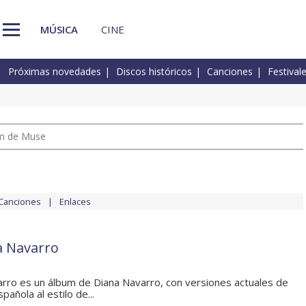
MÚSICA
CINE
Próximas novedades
Discos históricos
Canciones
Festival
um de Muse
Canciones
Enlaces
la Navarro
varro es un álbum de Diana Navarro, con versiones actuales de
pañola al estilo de...