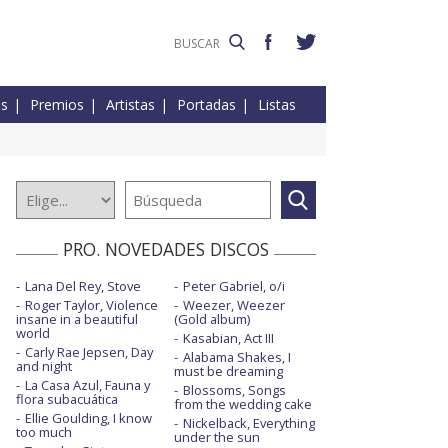
es
Premios
Artistas
Portadas
Listas
PRO. NOVEDADES DISCOS
Lana Del Rey, Stove
Peter Gabriel, o/i
Roger Taylor, Violence
Weezer, Weezer
insane in a beautiful
(Gold album)
world
Kasabian, Act III
Carly Rae Jepsen, Day
Alabama Shakes, I
and night
must be dreaming
La Casa Azul, Fauna y
Blossoms, Songs
flora subacuática
from the wedding cake
Ellie Goulding, I know
Nickelback, Everything
too much
under the sun