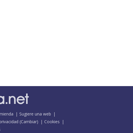
mienda
Sugiere una web
 privacidad
(
Cambiar
)
Cookies
S