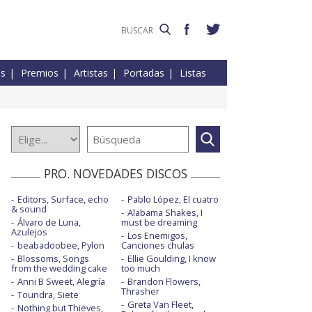
es
Premios
Artistas
Portadas
Listas
PRO. NOVEDADES DISCOS
Editors, Surface, echo
Pablo López, El cuatro
& sound
Alabama Shakes, I
Álvaro de Luna,
must be dreaming
Azulejos
Los Enemigos,
beabadoobee, Pylon
Canciones chulas
Blossoms, Songs
Ellie Goulding, I know
from the wedding cake
too much
Anni B Sweet, Alegría
Brandon Flowers,
Thrasher
Toundra, Siete
Greta Van Fleet,
Nothing but Thieves,