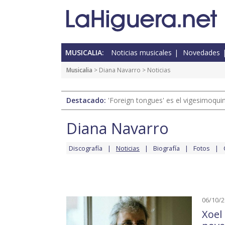
MUSICALIA:
Noticias musicales
Novedades
Musicalia
>
Diana Navarro
> Noticias
Destacado:
'Foreign tongues' es el vigesimoqui
Diana Navarro
Discografía
Noticias
Biografía
Fotos
06/10/
Xoel