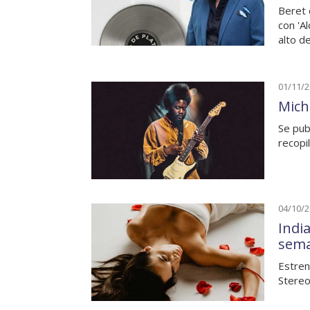
Beret 
con 'A
alto d
01/11/
Mich
Se pub
recopi
04/10/
Indi
sem
Estren
Stereo