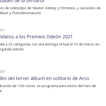
dades de la semana
os de videoclips de Sleater-Kinney y Chromeo, y canciones de
Blunt y Putochinomaricón
2021
idatos a los Premios Odeón 2021
lia a 23 categorías con una entrega virtual el 10 de marzo en
egunda edición
2020
les del tercer álbum en solitario de Arco
licación de '100 veces' se programa para inicios del mes de
re