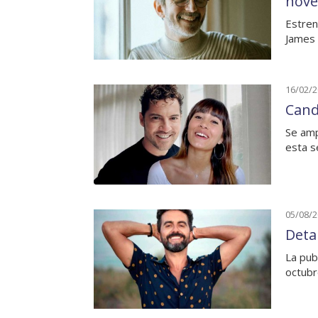
nove
Estren
James 
16/02/
Cand
Se amp
esta s
05/08/
Detal
La pub
octub