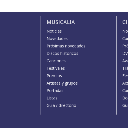
MUSICALIA
C
Noticias
Not
Novedades
Car
Próximas novedades
Pr
Discos históricos
DV
Canciones
Av
Festivales
Trá
Premios
Fe
Artistas y grupos
Act
Portadas
Car
Listas
Bo
Guía / directorio
Guí