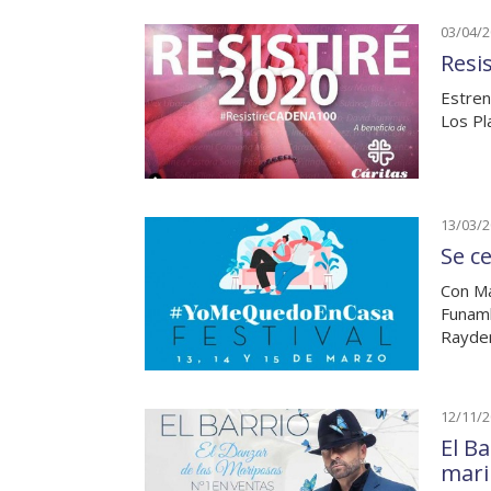
03/04/
Resi
Estren
Los Pl
13/03/
Se c
Con Ma
Funamb
Rayden
12/11/
El Ba
mari