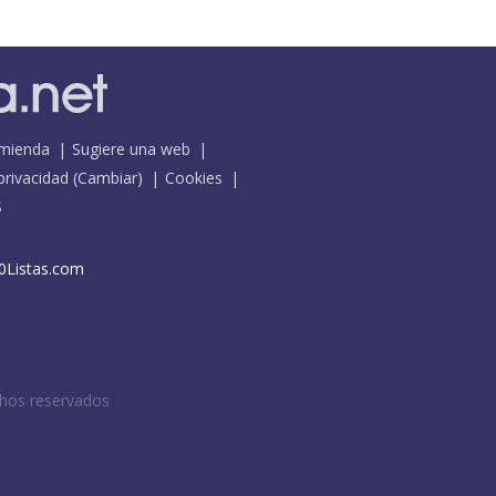
mienda
Sugiere una web
 privacidad
(
Cambiar
)
Cookies
S
0Listas.com
chos reservados