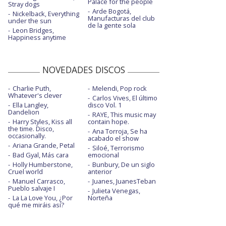
Palace for the people
Stray dogs
Arde Bogotá,
Nickelback, Everything
Manufacturas del club
under the sun
de la gente sola
Leon Bridges,
Happiness anytime
NOVEDADES DISCOS
Charlie Puth,
Melendi, Pop rock
Whatever's clever
Carlos Vives, El último
Ella Langley,
disco Vol. 1
Dandelion
RAYE, This music may
Harry Styles, Kiss all
contain hope.
the time. Disco,
Ana Torroja, Se ha
occasionally.
acabado el show
Ariana Grande, Petal
Siloé, Terrorismo
Bad Gyal, Más cara
emocional
Holly Humberstone,
Bunbury, De un siglo
Cruel world
anterior
Manuel Carrasco,
Juanes, JuanesTeban
Pueblo salvaje I
Julieta Venegas,
La La Love You, ¿Por
Norteña
qué me miráis así?