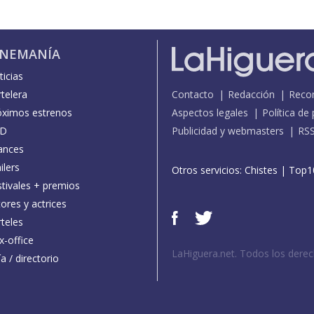
INEMANÍA
icias
telera
Contacto
Redacción
Reco
óximos estrenos
Aspectos legales
Política de
D
Publicidad y webmasters
RS
ances
ilers
Otros servicios:
Chistes
|
Top1
stivales + premios
ores y actrices
teles
x-office
LaHiguera.net. Todos los dere
a / directorio