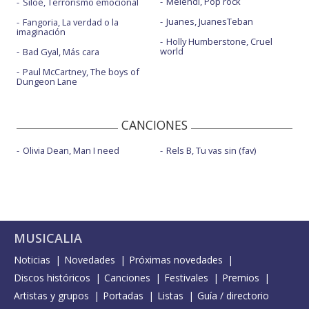
Melendi, Pop rock
Siloé, Terrorismo emocional
Juanes, JuanesTeban
Fangoria, La verdad o la
imaginación
Holly Humberstone, Cruel
world
Bad Gyal, Más cara
Paul McCartney, The boys of
Dungeon Lane
CANCIONES
Olivia Dean, Man I need
Rels B, Tu vas sin (fav)
MUSICALIA
Noticias
Novedades
Próximas novedades
Discos históricos
Canciones
Festivales
Premios
Artistas y grupos
Portadas
Listas
Guía / directorio