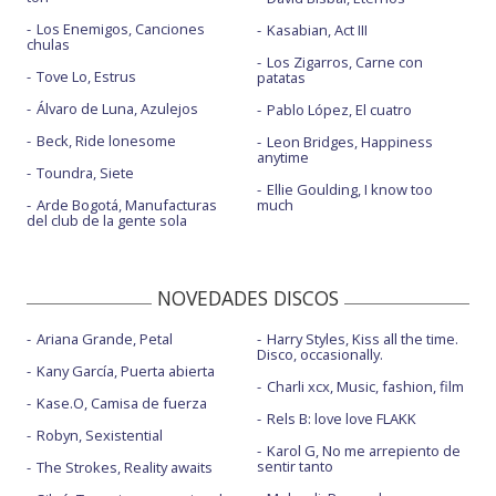
Los Enemigos, Canciones
Kasabian, Act III
chulas
Los Zigarros, Carne con
Tove Lo, Estrus
patatas
Álvaro de Luna, Azulejos
Pablo López, El cuatro
Beck, Ride lonesome
Leon Bridges, Happiness
anytime
Toundra, Siete
Ellie Goulding, I know too
Arde Bogotá, Manufacturas
much
del club de la gente sola
NOVEDADES DISCOS
Ariana Grande, Petal
Harry Styles, Kiss all the time.
Disco, occasionally.
Kany García, Puerta abierta
Charli xcx, Music, fashion, film
Kase.O, Camisa de fuerza
Rels B: love love FLAKK
Robyn, Sexistential
Karol G, No me arrepiento de
sentir tanto
The Strokes, Reality awaits