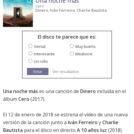
Una noche más
Cero
Dinero
,
Iván Ferreiro
,
Charlie Bautista
El disco te parece que es:
Genial
Muy bueno
Interesante
Mediocre
Un rollo
Votar
Ver resultados
Una noche más
es una canción de
Dinero
incluida en el
álbum
Cero
(2017).
El 12 de enero de 2018 se estrena el vídeo de una nueva
versión de la canción junto a
Iván Ferreiro
y
Charlie
Bautista
para el disco en directo
A 10 años luz
(2018).