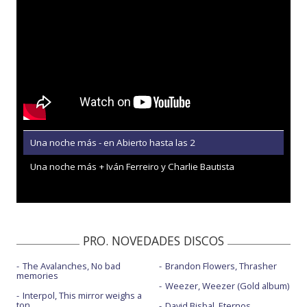
Una noche más - en Abierto hasta las 2
Una noche más + Iván Ferreiro y Charlie Bautista
PRO. NOVEDADES DISCOS
The Avalanches, No bad
Brandon Flowers, Thrasher
memories
Weezer, Weezer (Gold album)
Interpol, This mirror weighs a
ton
David Bisbal, Eternos