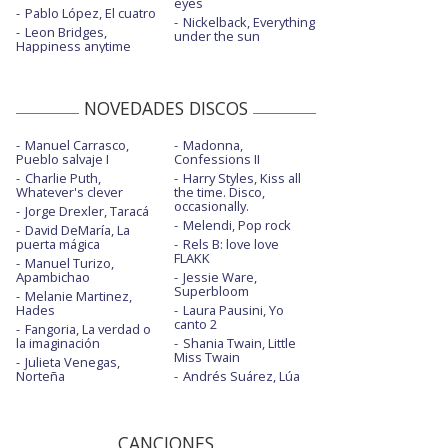
eyes
Pablo López, El cuatro
Nickelback, Everything
Leon Bridges,
under the sun
Happiness anytime
NOVEDADES DISCOS
Manuel Carrasco,
Madonna,
Pueblo salvaje I
Confessions II
Charlie Puth,
Harry Styles, Kiss all
Whatever's clever
the time. Disco,
occasionally.
Jorge Drexler, Taracá
Melendi, Pop rock
David DeMaría, La
puerta mágica
Rels B: love love
FLAKK
Manuel Turizo,
Apambichao
Jessie Ware,
Superbloom
Melanie Martinez,
Hades
Laura Pausini, Yo
canto 2
Fangoria, La verdad o
la imaginación
Shania Twain, Little
Miss Twain
Julieta Venegas,
Norteña
Andrés Suárez, Lúa
CANCIONES