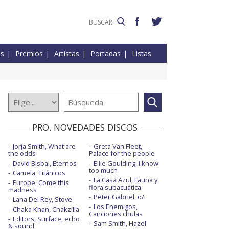
es
Premios
Artistas
Portadas
Listas
PRO. NOVEDADES DISCOS
Jorja Smith, What are
Greta Van Fleet,
the odds
Palace for the people
David Bisbal, Eternos
Ellie Goulding, I know
too much
Camela, Titánicos
La Casa Azul, Fauna y
Europe, Come this
flora subacuática
madness
Peter Gabriel, o/i
Lana Del Rey, Stove
Los Enemigos,
Chaka Khan, Chakzilla
Canciones chulas
Editors, Surface, echo
Sam Smith, Hazel
& sound