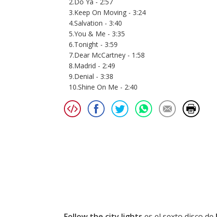
2.Do Ya - 2:57
3.Keep On Moving - 3:24
4.Salvation - 3:40
5.You & Me - 3:35
6.Tonight - 3:59
7.Dear McCartney - 1:58
8.Madrid - 2:49
9.Denial - 3:38
10.Shine On Me - 2:40
Follow the city lights
es el sexto disco de