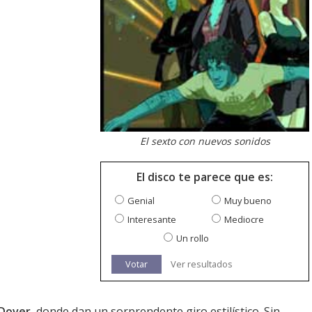
El sexto con nuevos sonidos
El disco te parece que es:
Genial
Muy bueno
Interesante
Mediocre
Un rollo
Votar
Ver resultados
Dover
, donde dan un sorprendente giro estilístico. Sin