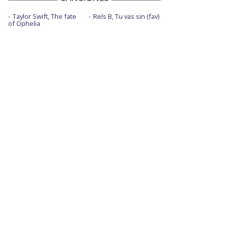
Taylor Swift, The fate
Rels B, Tu vas sin (fav)
of Ophelia