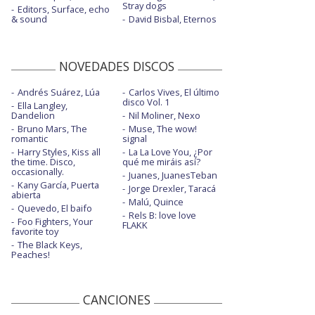
Stray dogs
Editors, Surface, echo
& sound
David Bisbal, Eternos
NOVEDADES DISCOS
Andrés Suárez, Lúa
Carlos Vives, El último
disco Vol. 1
Ella Langley,
Dandelion
Nil Moliner, Nexo
Bruno Mars, The
Muse, The wow!
romantic
signal
Harry Styles, Kiss all
La La Love You, ¿Por
the time. Disco,
qué me miráis así?
occasionally.
Juanes, JuanesTeban
Kany García, Puerta
Jorge Drexler, Taracá
abierta
Malú, Quince
Quevedo, El baifo
Rels B: love love
Foo Fighters, Your
FLAKK
favorite toy
The Black Keys,
Peaches!
CANCIONES