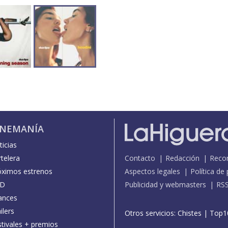
INEMANÍA
icias
telera
Contacto
Redacción
Reco
óximos estrenos
Aspectos legales
Política de
D
Publicidad y webmasters
RS
ances
ilers
Otros servicios:
Chistes
|
Top1
stivales + premios