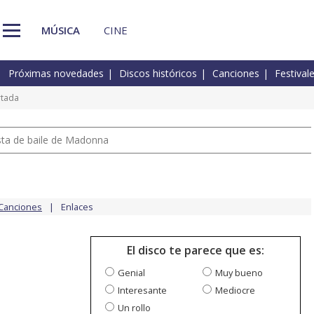
MÚSICA
CINE
Próximas novedades
Discos históricos
Canciones
Festival
rtada
pista de baile de Madonna
Canciones
Enlaces
El disco te parece que es:
Genial
Muy bueno
Interesante
Mediocre
Un rollo