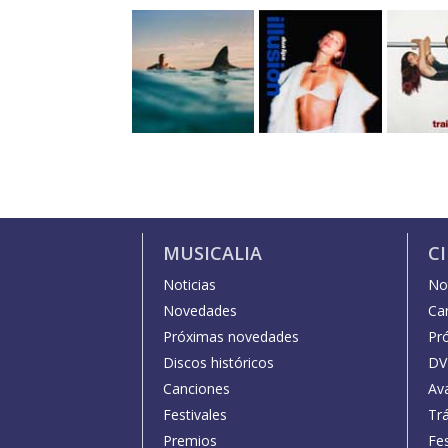
MUSICALIA
C
Noticias
Not
Novedades
Car
Próximas novedades
Pr
Discos históricos
DV
Canciones
Av
Festivales
Trá
Premios
Fe