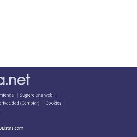
mienda
Sugiere una web
 privacidad
(
Cambiar
)
Cookies
S
0Listas.com