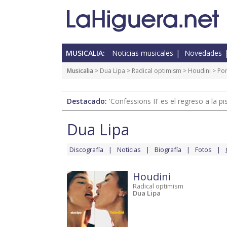
MUSICALIA:
Noticias musicales
Novedades
Musicalia
>
Dua Lipa
>
Radical optimism
>
Houdini
> Po
Destacado:
'Confessions II' es el regreso a la 
Dua Lipa
Discografía
Noticias
Biografía
Fotos
Houdini
Radical optimism
Dua Lipa