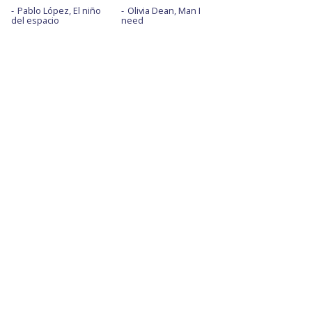
Pablo López, El niño
Olivia Dean, Man I
del espacio
need