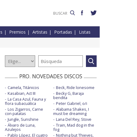
es
Premios
Artistas
Portadas
Listas
PRO. NOVEDADES DISCOS
Camela, Titánicos
Beck, Ride lonesome
Kasabian, Act III
Becky G, Baraja
bendita
La Casa Azul, Fauna y
flora subacuática
Peter Gabriel, o/i
Los Zigarros, Carne
Alabama Shakes, I
con patatas
must be dreaming
Jungle, Sunshine
Lana Del Rey, Stove
Álvaro de Luna,
Train, Mad dog in the
Azulejos
fog
Pablo López, El cuatro
Nothing but Thieves,