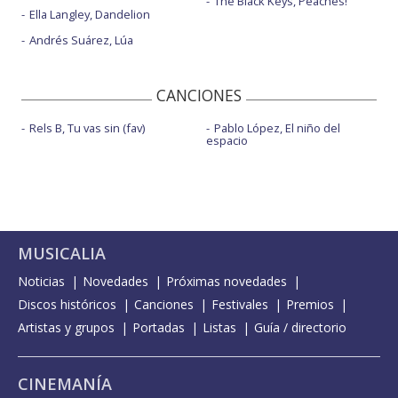
The Black Keys, Peaches!
Ella Langley, Dandelion
Andrés Suárez, Lúa
CANCIONES
Rels B, Tu vas sin (fav)
Pablo López, El niño del
espacio
MUSICALIA
Noticias
Novedades
Próximas novedades
Discos históricos
Canciones
Festivales
Premios
Artistas y grupos
Portadas
Listas
Guía / directorio
CINEMANÍA