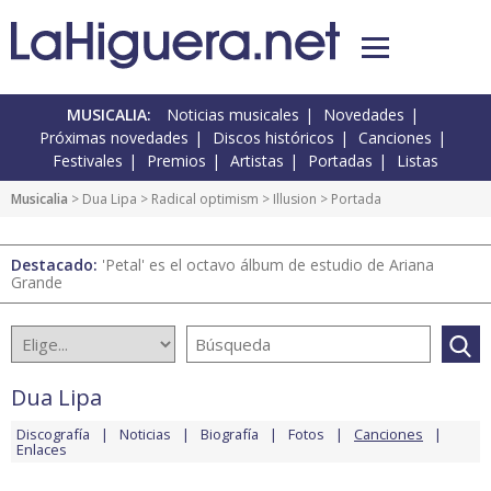
MUSICALIA:
Noticias musicales
Novedades
Próximas novedades
Discos históricos
Canciones
Festivales
Premios
Artistas
Portadas
Listas
Musicalia
>
Dua Lipa
>
Radical optimism
>
Illusion
> Portada
Destacado:
'Petal' es el octavo álbum de estudio de Ariana
Grande
Dua Lipa
Discografía
Noticias
Biografía
Fotos
Canciones
Enlaces