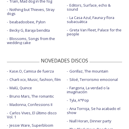
Train, Mad dog in the fog
Editors, Surface, echo &
sound
Nothing but Thieves, Stray
dogs
La Casa Azul, Fauna y flora
subacuática
beabadoobee, Pylon
Greta Van Fleet, Palace for the
Becky G, Baraja bendita
people
Blossoms, Songs from the
wedding cake
NOVEDADES DISCOS
Kase.O, Camisa de fuerza
Gorillaz, The mountain
Charli xcx, Music, fashion, film
Siloé, Terrorismo emocional
Malú, Quince
Fangoria, La verdad o la
imaginación
Bruno Mars, The romantic
Tyla, A*Pop
Madonna, Confessions II
Ana Torroja, Se ha acabado el
show
Carlos Vives, El último disco
Vol. 1
Niall Horan, Dinner party
Jessie Ware, Superbloom