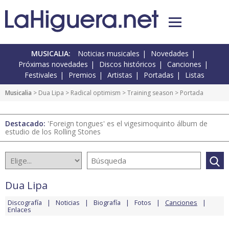
MUSICALIA:
Noticias musicales
Novedades
Próximas novedades
Discos históricos
Canciones
Festivales
Premios
Artistas
Portadas
Listas
Musicalia
>
Dua Lipa
>
Radical optimism
>
Training season
> Portada
Destacado:
'Foreign tongues' es el vigesimoquinto álbum de
estudio de los Rolling Stones
Dua Lipa
Discografía
Noticias
Biografía
Fotos
Canciones
Enlaces