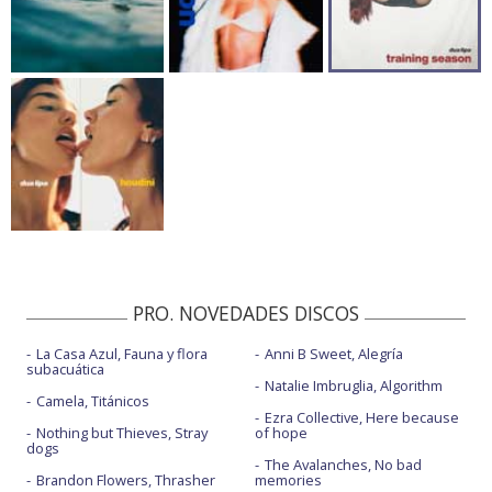
PRO. NOVEDADES DISCOS
La Casa Azul, Fauna y flora
Anni B Sweet, Alegría
subacuática
Natalie Imbruglia, Algorithm
Camela, Titánicos
Ezra Collective, Here because
Nothing but Thieves, Stray
of hope
dogs
The Avalanches, No bad
Brandon Flowers, Thrasher
memories