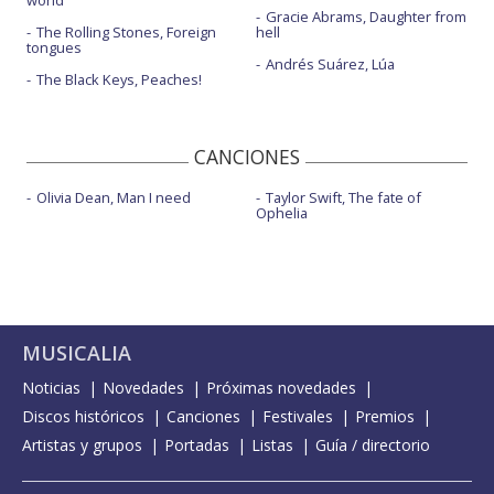
Gracie Abrams, Daughter from
The Rolling Stones, Foreign
hell
tongues
Andrés Suárez, Lúa
The Black Keys, Peaches!
CANCIONES
Olivia Dean, Man I need
Taylor Swift, The fate of
Ophelia
MUSICALIA
Noticias
Novedades
Próximas novedades
Discos históricos
Canciones
Festivales
Premios
Artistas y grupos
Portadas
Listas
Guía / directorio