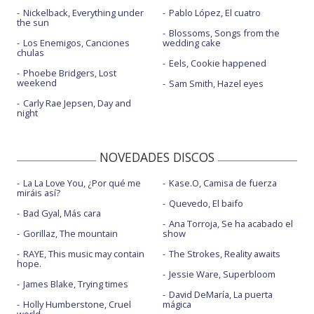
Nickelback, Everything under
Pablo López, El cuatro
the sun
Blossoms, Songs from the
Los Enemigos, Canciones
wedding cake
chulas
Eels, Cookie happened
Phoebe Bridgers, Lost
weekend
Sam Smith, Hazel eyes
Carly Rae Jepsen, Day and
night
NOVEDADES DISCOS
La La Love You, ¿Por qué me
Kase.O, Camisa de fuerza
miráis así?
Quevedo, El baifo
Bad Gyal, Más cara
Ana Torroja, Se ha acabado el
Gorillaz, The mountain
show
RAYE, This music may contain
The Strokes, Reality awaits
hope.
Jessie Ware, Superbloom
James Blake, Trying times
David DeMaría, La puerta
Holly Humberstone, Cruel
mágica
world