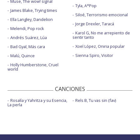
Muse, The wow! signal
Tyla, A*Pop
James Blake, Trying times
Siloé, Terrorismo emocional
Ella Langley, Dandelion
Jorge Drexler, Taracá
Melendi, Pop rock
Karol G, No me arrepiento de
sentir tanto
Andrés Suárez, Lúa
Xoel López, Oniria popular
Bad Gyal, Más cara
Sienna Spiro, Visitor
Malú, Quince
Holly Humberstone, Cruel
world
CANCIONES
Rosalía y Yahritza y su Esencia,
Rels B, Tu vas sin (fav)
La perla