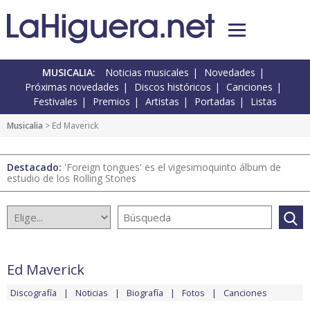
MUSICALIA:
Noticias musicales
Novedades
Próximas novedades
Discos históricos
Canciones
Festivales
Premios
Artistas
Portadas
Listas
Musicalia
> Ed Maverick
Destacado:
'Foreign tongues' es el vigesimoquinto álbum de
estudio de los Rolling Stones
Ed Maverick
Discografía
Noticias
Biografía
Fotos
Canciones