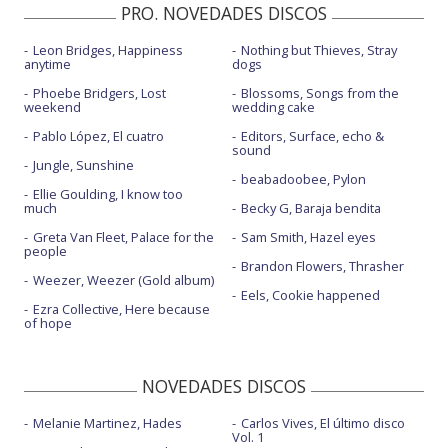
PRO. NOVEDADES DISCOS
Leon Bridges, Happiness
Nothing but Thieves, Stray
anytime
dogs
Phoebe Bridgers, Lost
Blossoms, Songs from the
weekend
wedding cake
Pablo López, El cuatro
Editors, Surface, echo &
sound
Jungle, Sunshine
beabadoobee, Pylon
Ellie Goulding, I know too
much
Becky G, Baraja bendita
Greta Van Fleet, Palace for the
Sam Smith, Hazel eyes
people
Brandon Flowers, Thrasher
Weezer, Weezer (Gold album)
Eels, Cookie happened
Ezra Collective, Here because
of hope
NOVEDADES DISCOS
Melanie Martinez, Hades
Carlos Vives, El último disco
Vol. 1