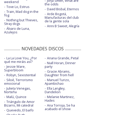
Jorja Smith, What are
weekend
the odds
Nothing on you - con Paulo Londra y Dave
Tove Lo, Estrus
David Bisbal, Eternos
Train, Mad dog in the
Arde Bogotá,
fog
Put it all on me - con Ella Mai
Manufacturas del club
Nothing but Thieves,
de la gente sola
Stray dogs
South of the border - con Camila Cabello y
Anni B Sweet, Alegría
Cardi B
Álvaro de Luna,
Azulejos
Take me back to London - Sir Spyro Remix
NOVEDADES DISCOS
La La Love You, ¿Por
Ariana Grande, Petal
qué me miráis así?
Niall Horan, Dinner
Jessie Ware,
party
Superbloom
Gracie Abrams,
Robyn, Sexistential
Daughter from hell
Siloé, Terrorismo
Manuel Turizo,
emocional
Apambichao
Julieta Venegas,
Ella Langley,
Norteña
Dandelion
Malú, Quince
Melanie Martinez,
Hades
Triángulo de Amor
Bizarro, Mi catedral
Ana Torroja, Se ha
acabado el show
Quevedo, El baifo
Charlie Puth,