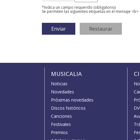
*Indica un campo requerido (obligatorio)
Se permiten las siguientes etiquetas en el mensaje <b> 
MUSICALIA
C
Noticias
Not
Novedades
Car
Próximas novedades
Pr
Discos históricos
DV
Canciones
Av
Festivales
Trá
Premios
Fe