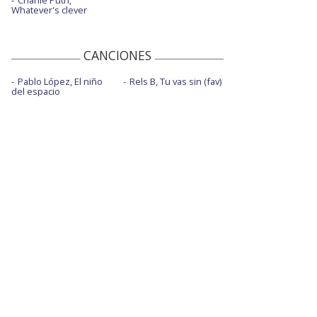
Whatever's clever
CANCIONES
Pablo López, El niño
Rels B, Tu vas sin (fav)
del espacio