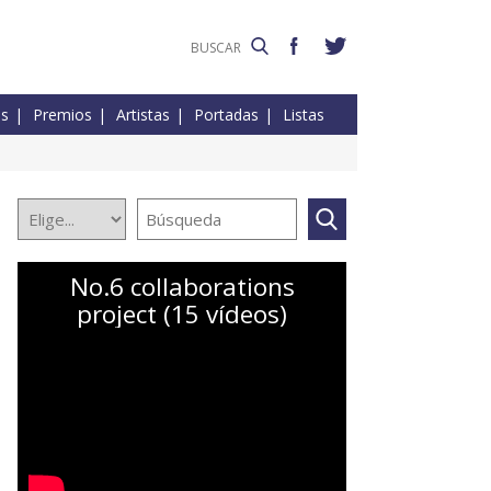
es
Premios
Artistas
Portadas
Listas
No.6 collaborations
project (15 vídeos)