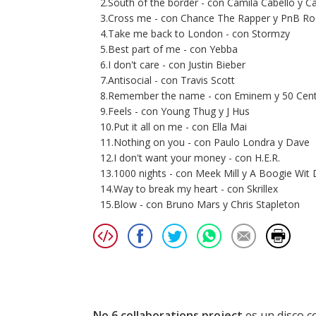
2.South of the border - con Camila Cabello y Ca
3.Cross me - con Chance The Rapper y PnB Ro
4.Take me back to London - con Stormzy
5.Best part of me - con Yebba
6.I don't care - con Justin Bieber
7.Antisocial - con Travis Scott
8.Remember the name - con Eminem y 50 Cen
9.Feels - con Young Thug y J Hus
10.Put it all on me - con Ella Mai
11.Nothing on you - con Paulo Londra y Dave
12.I don't want your money - con H.E.R.
13.1000 nights - con Meek Mill y A Boogie Wit
14.Way to break my heart - con Skrillex
15.Blow - con Bruno Mars y Chris Stapleton
No.6 collaborations project
es un disco c