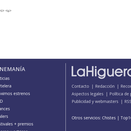
<i> <u>
INEMANÍA
icias
telera
Contacto
Redacción
Reco
óximos estrenos
Aspectos legales
Política de
D
Publicidad y webmasters
RS
ances
ilers
Otros servicios:
Chistes
|
Top1
stivales + premios