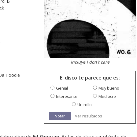
rdi B
ck
t
Incluye I don't care
 Da Hoodie
El disco te parece que es:
Genial
Muy bueno
Interesante
Mediocre
Un rollo
Votar
Ver resultados
olaborativo de
Ed Sheeran
. Antes de alcanzar el éxito de