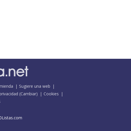
mienda
Sugiere una web
 privacidad
(
Cambiar
)
Cookies
S
0Listas.com