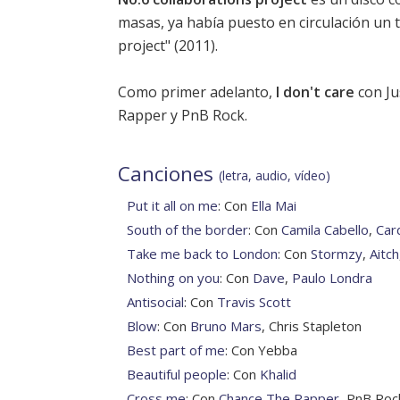
masas, ya había puesto en circulación un t
project" (2011).
Como primer adelanto,
I don't care
con Ju
Rapper y PnB Rock.
Canciones
(letra, audio, vídeo)
Put it all on me
: Con
Ella Mai
South of the border
: Con
Camila Cabello
,
Car
Take me back to London
: Con
Stormzy
,
Aitch
Nothing on you
: Con
Dave
,
Paulo Londra
Antisocial
: Con
Travis Scott
Blow
: Con
Bruno Mars
, Chris Stapleton
Best part of me
: Con Yebba
Beautiful people
: Con
Khalid
Cross me
: Con
Chance The Rapper
, PnB Roc