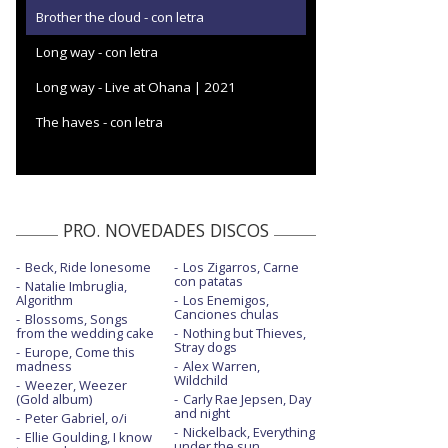
Brother the cloud - con letra
Long way - con letra
Long way - Live at Ohana | 2021
The haves - con letra
PRO. NOVEDADES DISCOS
Beck, Ride lonesome
Los Zigarros, Carne
con patatas
Natalie Imbruglia,
Algorithm
Los Enemigos,
Canciones chulas
Blossoms, Songs
from the wedding cake
Nothing but Thieves,
Stray dogs
Europe, Come this
madness
Alex Warren,
Wildchild
Weezer, Weezer
(Gold album)
Carly Rae Jepsen, Day
and night
Peter Gabriel, o/i
Nickelback, Everything
Ellie Goulding, I know
under the sun