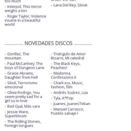
too much
Lana Del Rey, Stove
Interpol, This mirror
weighs a ton
Roger Taylor, Violence
insane in a beautiful
world
NOVEDADES DISCOS
Gorillaz, The
Triángulo de Amor
mountain
Bizarro, Mi catedral
Paul McCartney, The
The Black Keys,
boys of Dungeon Lane
Peaches!
Gracie Abrams,
Madonna,
Daughter from hell
Confessions II
Siloé, Terrorismo
Charli xcx, Music,
emocional
fashion, film
Olivia Rodrigo, You
Andrés Suárez, Lúa
seem pretty sad for a
Tyla, A*Pop
girl so in love
Juanes, JuanesTeban
Bad Gyal, Más cara
Manuel Carrasco,
Jessie Ware,
Pueblo salvaje I
Superbloom
The Rolling Stones,
Foreign tongues