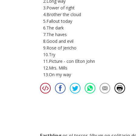
2.Long way
3.Power of right
4.Brother the cloud
5.Fallout today
6.The dark
7.The haves
8.Good and evil
9.Rose of Jericho
10.Try
11.Picture - con Elton John
12.Mrs. Mills
13.On my way
Earthling
es el tercer álbum en solitario d