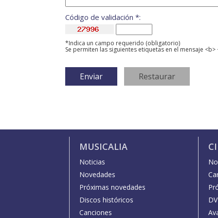
Código de validación *:
*Indica un campo requerido (obligatorio)
Se permiten las siguientes etiquetas en el mensaje <b> 
MUSICALIA
C
Noticias
Not
Novedades
Car
Próximas novedades
Pr
Discos históricos
DV
Canciones
Av