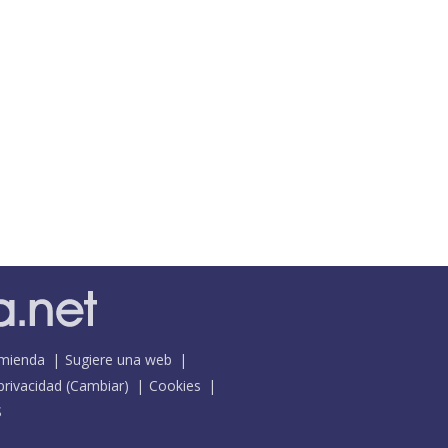
mienda
Sugiere una web
 privacidad
(
Cambiar
)
Cookies
S