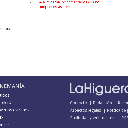
Se eliminarán los comentarios que no
cumplan estas normas
<i> <u>
INEMANÍA
icias
telera
Contacto
Redacción
Reco
óximos estrenos
Aspectos legales
Política de
D
Publicidad y webmasters
RS
ances