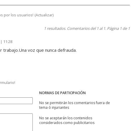
s por los usuarios!
(
Actualizar
)
1 resultados. Comentarios del 1 al 1. Página 1 de 1
| 11:28
r trabajo.Una voz que nunca defrauda.
ormulario!
NORMAS DE PARTICIPACIÓN
No se permitirán los comentarios fuera de
tema ó injuriantes
No se aceptarán los contenidos
considerados como publicitarios