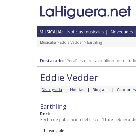
MUSICALIA:
Noticias musicales
Novedades
Musicalia
>
Eddie Vedder
> Earthling
Destacado:
'Petal' es el octavo álbum de estud
Eddie Vedder
Discografía
Noticias
Biografía
Canciones
Earthling
Rock
Fecha de publicación del disco:
11 de febrero d
1.Invincible