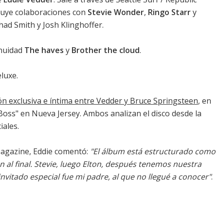
cluye colaboraciones con
Stevie Wonder
,
Ringo Starr
y
had Smith y Josh Klinghoffer.
inuidad
The haves
y
Brother the cloud
.
eluxe.
n exclusiva e íntima entre Vedder y Bruce Springsteen
, en
Boss" en Nueva Jersey. Ambos analizan el disco desde la
iales.
agazine, Eddie comentó:
"El álbum está estructurado como
en al final. Stevie, luego Elton, después tenemos nuestra
 invitado especial fue mi padre, al que no llegué a conocer"
.