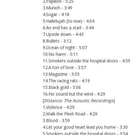
2.Papillon - 5:25
3.Munich - 3:49
4.Sugar - 4:18
5.Hallelujah (So low) - 4:04
6.An end has a start - 3:44
7.Upside down - 4:43
8.Bullets - 3:12
9.Ocean of night - 5:07
10.No harm - 5:11
11.Smokers outside the hospital doors - 4:59
12.A ton of love - 3:57
13.Magazine - 3:55
14.The racing rats - 4:19
15.Black gold - 5:06
16.No sound but the wind - 4:29
[
Distance: The Acoustic Recordings
]
1.Violence - 4:29
2.Walk the Fleet Road - 4:29
3.Blood - 3:59
4.Let your good heart lead you home - 3:30
5.Smokers outside the hospital doors - 3:54