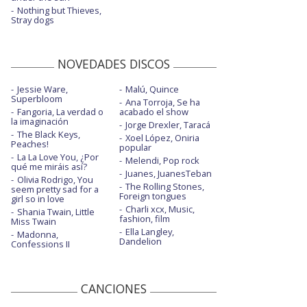
Nothing but Thieves,
Stray dogs
NOVEDADES DISCOS
Jessie Ware,
Malú, Quince
Superbloom
Ana Torroja, Se ha
Fangoria, La verdad o
acabado el show
la imaginación
Jorge Drexler, Taracá
The Black Keys,
Xoel López, Oniria
Peaches!
popular
La La Love You, ¿Por
Melendi, Pop rock
qué me miráis así?
Juanes, JuanesTeban
Olivia Rodrigo, You
The Rolling Stones,
seem pretty sad for a
Foreign tongues
girl so in love
Charli xcx, Music,
Shania Twain, Little
fashion, film
Miss Twain
Ella Langley,
Madonna,
Dandelion
Confessions II
CANCIONES