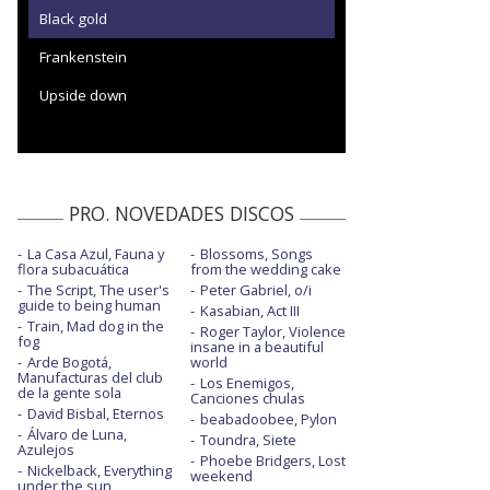
Black gold
Frankenstein
Upside down
PRO. NOVEDADES DISCOS
La Casa Azul, Fauna y
Blossoms, Songs
flora subacuática
from the wedding cake
The Script, The user's
Peter Gabriel, o/i
guide to being human
Kasabian, Act III
Train, Mad dog in the
Roger Taylor, Violence
fog
insane in a beautiful
Arde Bogotá,
world
Manufacturas del club
Los Enemigos,
de la gente sola
Canciones chulas
David Bisbal, Eternos
beabadoobee, Pylon
Álvaro de Luna,
Toundra, Siete
Azulejos
Phoebe Bridgers, Lost
Nickelback, Everything
weekend
under the sun