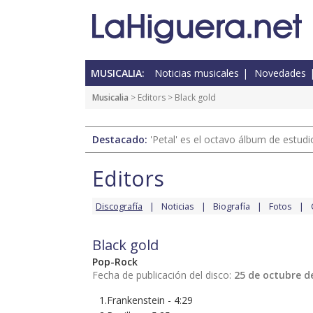
MUSICALIA:
Noticias musicales
Novedades
Musicalia
>
Editors
> Black gold
Destacado:
'Petal' es el octavo álbum de estud
Editors
Discografía
Noticias
Biografía
Fotos
Black gold
Pop-Rock
Fecha de publicación del disco:
25 de octubre d
1.Frankenstein - 4:29