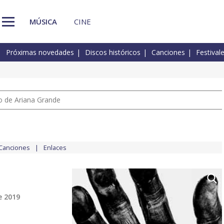
MÚSICA
CINE
Próximas novedades
Discos históricos
Canciones
Festival
io de Ariana Grande
Canciones
Enlaces
e 2019