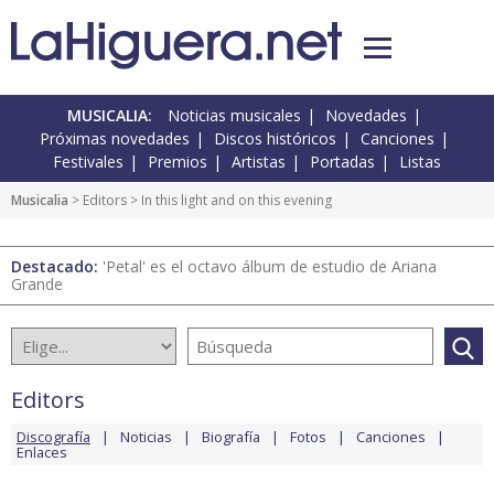
MUSICALIA:
Noticias musicales
Novedades
Próximas novedades
Discos históricos
Canciones
Festivales
Premios
Artistas
Portadas
Listas
Musicalia
>
Editors
> In this light and on this evening
Destacado:
'Petal' es el octavo álbum de estudio de Ariana
Grande
Editors
Discografía
Noticias
Biografía
Fotos
Canciones
Enlaces