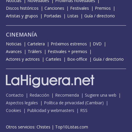
Noticias
Novedades
Próximas novedades
Discos históricos
Canciones
Festivales
Premios
Artistas y grupos
Portadas
Listas
Guía / directorio
CINEMANÍA
Noticias
Cartelera
Próximos estrenos
DVD
Avances
Tráilers
Festivales + premios
Actores y actrices
Carteles
Box-office
Guía / directorio
Contacto
Redacción
Recomienda
Sugiere una web
Aspectos legales
Política de privacidad
(
Cambiar
)
Cookies
Publicidad y webmasters
RSS
Otros servicios:
Chistes
|
Top10Listas.com