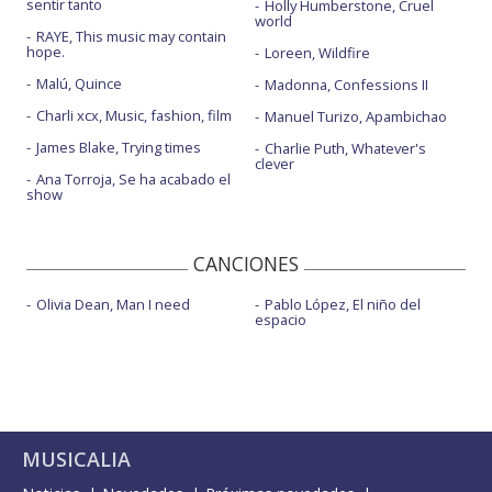
sentir tanto
Holly Humberstone, Cruel
world
RAYE, This music may contain
hope.
Loreen, Wildfire
Malú, Quince
Madonna, Confessions II
Charli xcx, Music, fashion, film
Manuel Turizo, Apambichao
James Blake, Trying times
Charlie Puth, Whatever's
clever
Ana Torroja, Se ha acabado el
show
CANCIONES
Olivia Dean, Man I need
Pablo López, El niño del
espacio
MUSICALIA