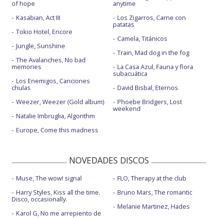
of hope
anytime
Kasabian, Act III
Los Zigarros, Carne con
patatas
Tokio Hotel, Encore
Camela, Titánicos
Jungle, Sunshine
Train, Mad dog in the fog
The Avalanches, No bad
memories
La Casa Azul, Fauna y flora
subacuática
Los Enemigos, Canciones
chulas
David Bisbal, Eternos
Weezer, Weezer (Gold album)
Phoebe Bridgers, Lost
weekend
Natalie Imbruglia, Algorithm
Europe, Come this madness
NOVEDADES DISCOS
Muse, The wow! signal
FLO, Therapy at the club
Harry Styles, Kiss all the time.
Bruno Mars, The romantic
Disco, occasionally.
Melanie Martinez, Hades
Karol G, No me arrepiento de