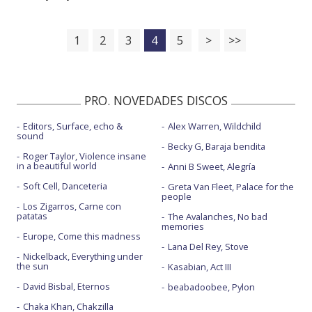
1
2
3
4
5
>
>>
PRO. NOVEDADES DISCOS
Editors, Surface, echo &
Alex Warren, Wildchild
sound
Becky G, Baraja bendita
Roger Taylor, Violence insane
in a beautiful world
Anni B Sweet, Alegría
Soft Cell, Danceteria
Greta Van Fleet, Palace for the
people
Los Zigarros, Carne con
patatas
The Avalanches, No bad
memories
Europe, Come this madness
Lana Del Rey, Stove
Nickelback, Everything under
the sun
Kasabian, Act III
David Bisbal, Eternos
beabadoobee, Pylon
Chaka Khan, Chakzilla