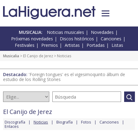
MUSICALIA:
Noticias musicales
Novedades
Próximas novedades
Discos históricos
Canciones
Festivales
Premios
Artistas
Portadas
Listas
Musicalia
>
El Canijo de Jerez
> Noticias
Destacado:
'Foreign tongues' es el vigesimoquinto álbum de
estudio de los Rolling Stones
El Canijo de Jerez
Discografía
Noticias
Biografía
Fotos
Canciones
Enlaces