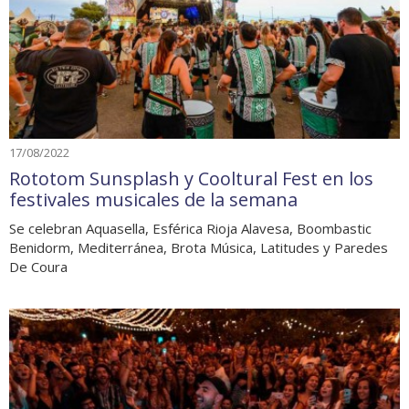
17/08/2022
Rototom Sunsplash y Cooltural Fest en los
festivales musicales de la semana
Se celebran Aquasella, Esférica Rioja Alavesa, Boombastic
Benidorm, Mediterránea, Brota Música, Latitudes y Paredes
De Coura