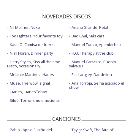
NOVEDADES DISCOS
Nil Moliner, Nexo
Ariana Grande, Petal
Foo Fighters, Your favorite toy
Bad Gyal, Más cara
Kase.O, Camisa de fuerza
Manuel Turizo, Apambichao
Niall Horan, Dinner party
FLO, Therapy at the club
Harry Styles, Kiss all the time.
Manuel Carrasco, Pueblo
Disco, occasionally.
salvaje I
Melanie Martinez, Hades
Ella Langley, Dandelion
Muse, The wow! signal
Ana Torroja, Se ha acabado el
show
Juanes, JuanesTeban
Siloé, Terrorismo emocional
CANCIONES
Pablo López, El niño del
Taylor Swift, The fate of