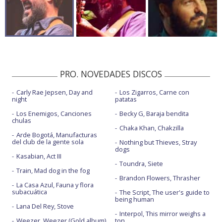
PRO. NOVEDADES DISCOS
Carly Rae Jepsen, Day and
Los Zigarros, Carne con
night
patatas
Los Enemigos, Canciones
Becky G, Baraja bendita
chulas
Chaka Khan, Chakzilla
Arde Bogotá, Manufacturas
del club de la gente sola
Nothing but Thieves, Stray
dogs
Kasabian, Act III
Toundra, Siete
Train, Mad dog in the fog
Brandon Flowers, Thrasher
La Casa Azul, Fauna y flora
subacuática
The Script, The user's guide to
being human
Lana Del Rey, Stove
Interpol, This mirror weighs a
Weezer, Weezer (Gold album)
ton