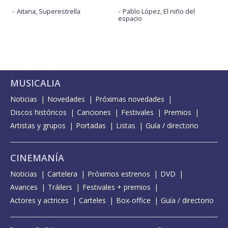
Aitana, Superestrella
Pablo López, El niño del
espacio
MUSICALIA
Noticias
Novedades
Próximas novedades
Discos históricos
Canciones
Festivales
Premios
Artistas y grupos
Portadas
Listas
Guía / directorio
CINEMANÍA
Noticias
Cartelera
Próximos estrenos
DVD
Avances
Tráilers
Festivales + premios
Actores y actrices
Carteles
Box-office
Guía / directorio