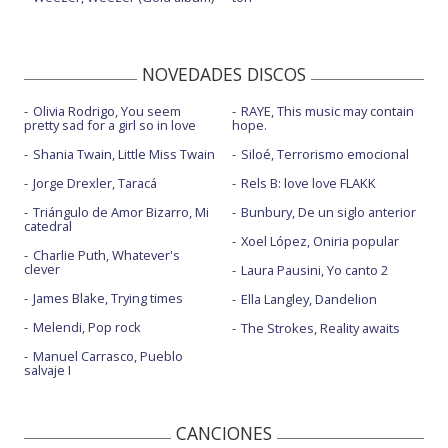
NOVEDADES DISCOS
Olivia Rodrigo, You seem
RAYE, This music may contain
pretty sad for a girl so in love
hope.
Shania Twain, Little Miss Twain
Siloé, Terrorismo emocional
Jorge Drexler, Taracá
Rels B: love love FLAKK
Triángulo de Amor Bizarro, Mi
Bunbury, De un siglo anterior
catedral
Xoel López, Oniria popular
Charlie Puth, Whatever's
clever
Laura Pausini, Yo canto 2
James Blake, Trying times
Ella Langley, Dandelion
Melendi, Pop rock
The Strokes, Reality awaits
Manuel Carrasco, Pueblo
salvaje I
CANCIONES