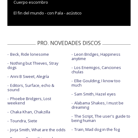
Cuerpo escombro
El fin del mundo - con Pala - acústico
La apuesta
La calma
PRO. NOVEDADES DISCOS
Limón - con Roy Borland
Beck, Ride lonesome
Leon Bridges, Happiness
Me gustas - con Zenet
anytime
Nothing but Thieves, Stray
No se dice suerte
dogs
Los Enemigos, Canciones
chulas
Anni B Sweet, Alegría
O algo
Ellie Goulding, I know too
much
Editors, Surface, echo &
Para vivir - con Silvana Estrada
sound
Sam Smith, Hazel eyes
Phoebe Bridgers, Lost
Payaso
weekend
Alabama Shakes, I must be
dreaming
Pensando en ti
Chaka Khan, Chakzilla
The Script, The user's guide to
being human
Toundra, Siete
Por tu olor - Abierto hasta las 2
Train, Mad dog in the fog
Jorja Smith, What are the odds
Por tu olor - con Jorge Drexler