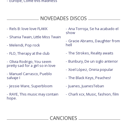
Europe, Come this madness
Propósitos de año nuevo
Sabéis quiénes sois
NOVEDADES DISCOS
Sabéis quiénes sois - en casa
Rels B: love love FLAKK
Ana Torroja, Se ha acabado el
show
Sencillo
Shania Twain, Little Miss Twain
Gracie Abrams, Daughter from
Sí que puedes
hell
Melendi, Pop rock
The Strokes, Reality awaits
FLO, Therapy at the club
Sí que puedes - Abierto hasta las 2
Bunbury, De un siglo anterior
Olivia Rodrigo, You seem
Te veré cuando yo quiera - con La Pegatina
pretty sad for a girl so in love
Xoel López, Oniria popular
Zamba para mi padre - con la letra
Manuel Carrasco, Pueblo
salvaje I
The Black Keys, Peaches!
Jessie Ware, Superbloom
Juanes, JuanesTeban
RAYE, This music may contain
Charli xcx, Music, fashion, film
hope.
CANCIONES