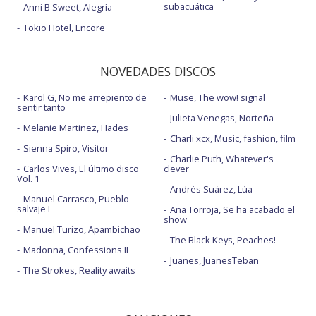
subacuática
Anni B Sweet, Alegría
Tokio Hotel, Encore
NOVEDADES DISCOS
Karol G, No me arrepiento de
Muse, The wow! signal
sentir tanto
Julieta Venegas, Norteña
Melanie Martinez, Hades
Charli xcx, Music, fashion, film
Sienna Spiro, Visitor
Charlie Puth, Whatever's
Carlos Vives, El último disco
clever
Vol. 1
Andrés Suárez, Lúa
Manuel Carrasco, Pueblo
salvaje I
Ana Torroja, Se ha acabado el
show
Manuel Turizo, Apambichao
The Black Keys, Peaches!
Madonna, Confessions II
Juanes, JuanesTeban
The Strokes, Reality awaits