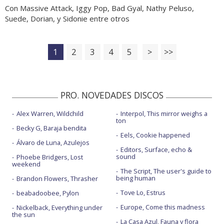
Con Massive Attack, Iggy Pop, Bad Gyal, Nathy Peluso,
Suede, Dorian, y Sidonie entre otros
1
2
3
4
5
>
>>
PRO. NOVEDADES DISCOS
Alex Warren, Wildchild
Interpol, This mirror weighs a
ton
Becky G, Baraja bendita
Eels, Cookie happened
Álvaro de Luna, Azulejos
Editors, Surface, echo &
sound
Phoebe Bridgers, Lost
weekend
The Script, The user's guide to
being human
Brandon Flowers, Thrasher
Tove Lo, Estrus
beabadoobee, Pylon
Europe, Come this madness
Nickelback, Everything under
the sun
La Casa Azul, Fauna y flora