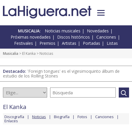
MUSICALIA:
Noticias musicales
Novedades
Próximas novedades
Discos históricos
Canciones
Festivales
Premios
Artistas
Portadas
Listas
Musicalia
>
El Kanka
> Noticias
Destacado:
'Foreign tongues' es el vigesimoquinto álbum de
estudio de los Rolling Stones
El Kanka
Discografía
Noticias
Biografía
Fotos
Canciones
Enlaces