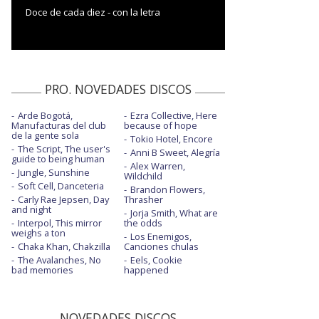
Doce de cada diez - con la letra
PRO. NOVEDADES DISCOS
Arde Bogotá,
Ezra Collective, Here
Manufacturas del club
because of hope
de la gente sola
Tokio Hotel, Encore
The Script, The user's
Anni B Sweet, Alegría
guide to being human
Alex Warren,
Jungle, Sunshine
Wildchild
Soft Cell, Danceteria
Brandon Flowers,
Carly Rae Jepsen, Day
Thrasher
and night
Jorja Smith, What are
Interpol, This mirror
the odds
weighs a ton
Los Enemigos,
Chaka Khan, Chakzilla
Canciones chulas
The Avalanches, No
Eels, Cookie
bad memories
happened
NOVEDADES DISCOS