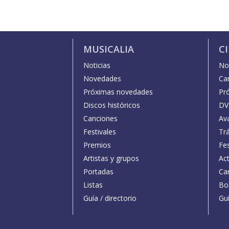
MUSICALIA
C
Noticias
Not
Novedades
Car
Próximas novedades
Pr
Discos históricos
DV
Canciones
Av
Festivales
Trá
Premios
Fe
Artistas y grupos
Act
Portadas
Car
Listas
Bo
Guía / directorio
Guí