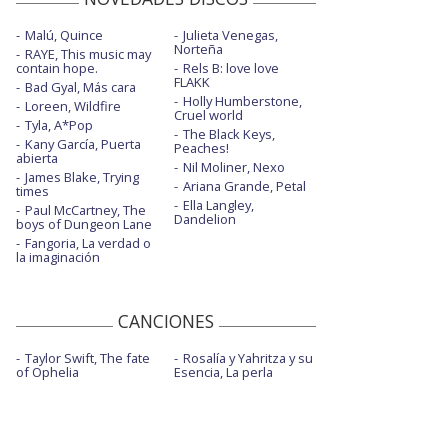
Malú, Quince
Julieta Venegas,
Norteña
RAYE, This music may
contain hope.
Rels B: love love
FLAKK
Bad Gyal, Más cara
Holly Humberstone,
Loreen, Wildfire
Cruel world
Tyla, A*Pop
The Black Keys,
Kany García, Puerta
Peaches!
abierta
Nil Moliner, Nexo
James Blake, Trying
Ariana Grande, Petal
times
Ella Langley,
Paul McCartney, The
Dandelion
boys of Dungeon Lane
Fangoria, La verdad o
la imaginación
CANCIONES
Taylor Swift, The fate
Rosalía y Yahritza y su
of Ophelia
Esencia, La perla