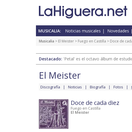
MUSICALIA:
Noticias musicales
Novedades
Musicalia
>
El Meister
>
Fuego en Castilla
> Doce de cada
Destacado:
'Petal' es el octavo álbum de estud
El Meister
Discografía
Noticias
Biografía
Fotos
Doce de cada diez
Fuego en Castilla
El Meister