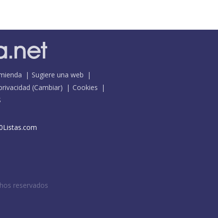
mienda
Sugiere una web
 privacidad
(
Cambiar
)
Cookies
S
0Listas.com
chos reservados