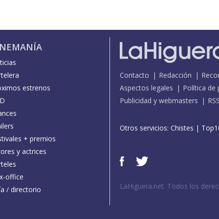
INEMANÍA
icias
telera
Contacto
Redacción
Reco
óximos estrenos
Aspectos legales
Política de
D
Publicidad y webmasters
RS
ances
ilers
Otros servicios:
Chistes
|
Top1
stivales + premios
ores y actrices
teles
x-office
LaHiguera.net. Todos los dere
a / directorio