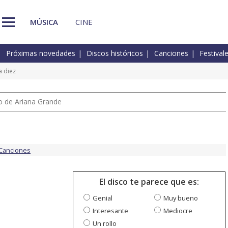
MÚSICA
CINE
Próximas novedades
Discos históricos
Canciones
Festival
 diez
io de Ariana Grande
Canciones
El disco te parece que es:
Genial
Muy bueno
Interesante
Mediocre
Un rollo