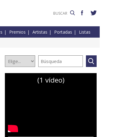
es
Premios
Artistas
Portadas
Listas
(1 vídeo)