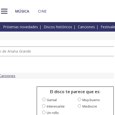
MÚSICA
CINE
Próximas novedades
Discos históricos
Canciones
Festival
io de Ariana Grande
Canciones
El disco te parece que es:
Genial
Muy bueno
Interesante
Mediocre
Un rollo