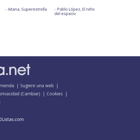
Aitana, Superestrella
Pablo López, El niño
del espacio
mienda
Sugiere una web
 privacidad
(
Cambiar
)
Cookies
S
0Listas.com