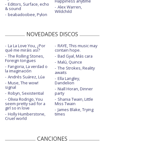
Happiness anytime
Editors, Surface, echo
Alex Warren,
& sound
Wildchild
beabadoobee, Pylon
NOVEDADES DISCOS
La La Love You, ¿Por
RAYE, This music may
qué me miráis así?
contain hope.
The Rolling Stones,
Bad Gyal, Más cara
Foreign tongues
Malú, Quince
Fangoria, La verdad o
The Strokes, Reality
la imaginación
awaits
Andrés Suárez, Lúa
Ella Langley,
Muse, The wow!
Dandelion
signal
Niall Horan, Dinner
Robyn, Sexistential
party
Olivia Rodrigo, You
Shania Twain, Little
seem pretty sad for a
Miss Twain
girl so in love
James Blake, Trying
Holly Humberstone,
times
Cruel world
CANCIONES