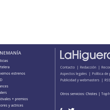
INEMANÍA
icias
telera
Contacto
Redacción
Reco
óximos estrenos
Aspectos legales
Política de
D
Publicidad y webmasters
RS
ances
ilers
Otros servicios:
Chistes
|
Top1
stivales + premios
ores y actrices