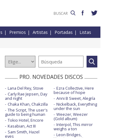
es
Premios
Artistas
Portadas
Listas
PRO. NOVEDADES DISCOS
Lana Del Rey, Stove
Ezra Collective, Here
because of hope
Carly Rae Jepsen, Day
and night
Anni B Sweet, Alegría
Chaka Khan, Chakzilla
Nickelback, Everything
under the sun
The Script, The user's
guide to being human
Weezer, Weezer
(Gold album)
Tokio Hotel, Encore
Interpol, This mirror
Kasabian, Act III
weighs a ton
Sam Smith, Hazel
Leon Bridges,
eyes