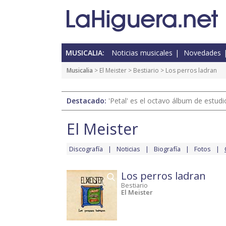
MUSICALIA:
Noticias musicales
Novedades
Musicalia
>
El Meister
>
Bestiario
> Los perros ladran
Destacado:
'Petal' es el octavo álbum de estud
El Meister
Discografía
Noticias
Biografía
Fotos
Los perros ladran
Bestiario
El Meister