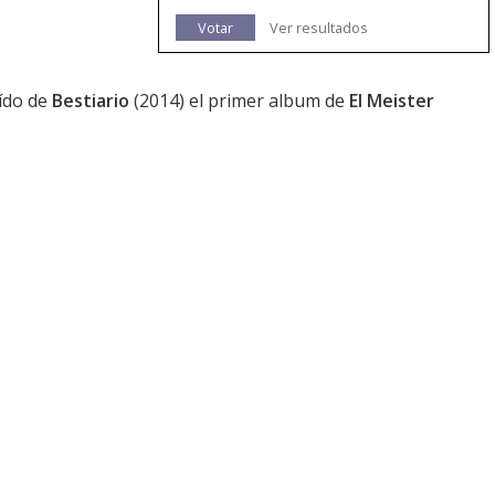
Votar
Ver resultados
aído de
Bestiario
(2014) el primer album de
El Meister