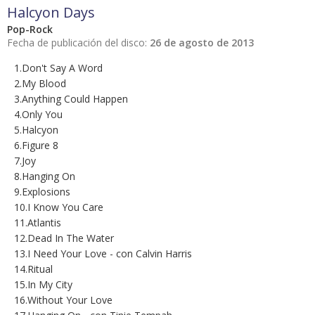
Halcyon Days
Pop-Rock
Fecha de publicación del disco:
26 de agosto de 2013
1.Don't Say A Word
2.My Blood
3.Anything Could Happen
4.Only You
5.Halcyon
6.Figure 8
7.Joy
8.Hanging On
9.Explosions
10.I Know You Care
11.Atlantis
12.Dead In The Water
13.I Need Your Love - con Calvin Harris
14.Ritual
15.In My City
16.Without Your Love