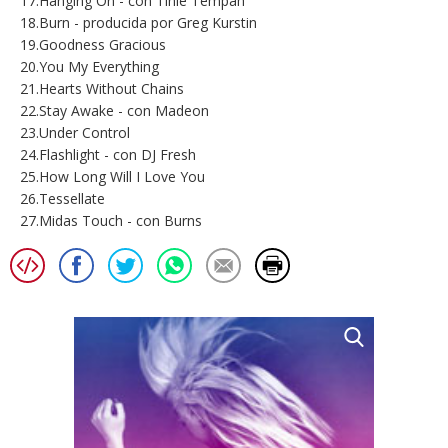
17.Hanging On - con Tinie Tempah
18.Burn - producida por Greg Kurstin
19.Goodness Gracious
20.You My Everything
21.Hearts Without Chains
22.Stay Awake - con Madeon
23.Under Control
24.Flashlight - con DJ Fresh
25.How Long Will I Love You
26.Tessellate
27.Midas Touch - con Burns