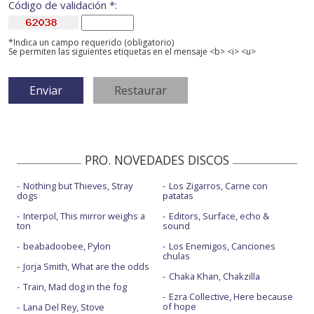
Código de validación *:
*Indica un campo requerido (obligatorio)
Se permiten las siguientes etiquetas en el mensaje <b> <i> <u>
PRO. NOVEDADES DISCOS
Nothing but Thieves, Stray
Los Zigarros, Carne con
dogs
patatas
Interpol, This mirror weighs a
Editors, Surface, echo &
ton
sound
beabadoobee, Pylon
Los Enemigos, Canciones
chulas
Jorja Smith, What are the odds
Chaka Khan, Chakzilla
Train, Mad dog in the fog
Ezra Collective, Here because
of hope
Lana Del Rey, Stove