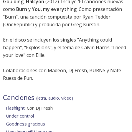
Goulding
,
Halcyon
(2012). Incluye 10 canciones nuevas
como
Burn
y
You, my everything
. Como presentación
"Burn", una canción compuesta por Ryan Tedder
(OneRepublic) y producida por Greg Kurstin.
En el disco se incluyen los singles "Anything could
happen", "Explosions", y el tema de Calvin Harris "I need
your love" con Ellie.
Colaboraciones con Madeon, DJ Fresh, BURNS y Nate
Ruess de Fun.
Canciones
(letra, audio, vídeo)
Flashlight
: Con DJ Fresh
Under control
Goodness gracious
How long will I love you