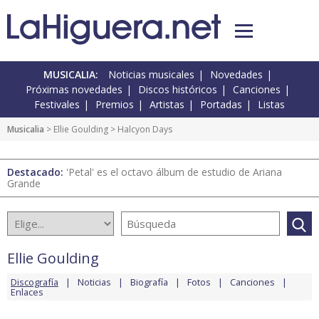
MUSICALIA:
Noticias musicales
Novedades
Próximas novedades
Discos históricos
Canciones
Festivales
Premios
Artistas
Portadas
Listas
Musicalia
>
Ellie Goulding
> Halcyon Days
Destacado:
'Petal' es el octavo álbum de estudio de Ariana
Grande
Ellie Goulding
Discografía
Noticias
Biografía
Fotos
Canciones
Enlaces