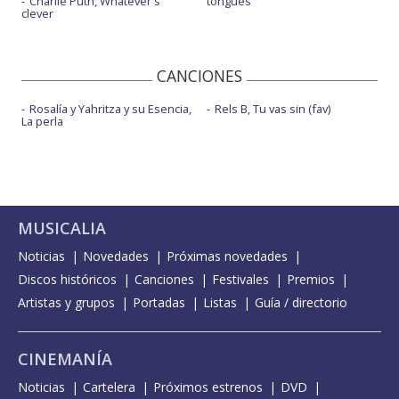
Charlie Puth, Whatever's
tongues
clever
CANCIONES
Rosalía y Yahritza y su Esencia,
Rels B, Tu vas sin (fav)
La perla
MUSICALIA
Noticias
Novedades
Próximas novedades
Discos históricos
Canciones
Festivales
Premios
Artistas y grupos
Portadas
Listas
Guía / directorio
CINEMANÍA
Noticias
Cartelera
Próximos estrenos
DVD