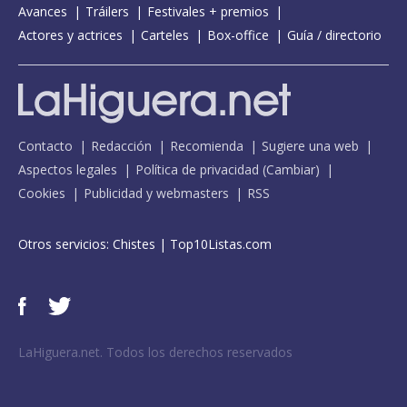
Avances
Tráilers
Festivales + premios
Actores y actrices
Carteles
Box-office
Guía / directorio
Contacto
Redacción
Recomienda
Sugiere una web
Aspectos legales
Política de privacidad
(
Cambiar
)
Cookies
Publicidad y webmasters
RSS
Otros servicios:
Chistes
|
Top10Listas.com
LaHiguera.net. Todos los derechos reservados