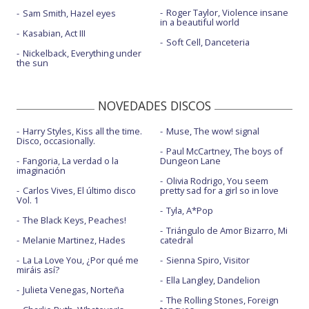
Roger Taylor, Violence insane
Sam Smith, Hazel eyes
in a beautiful world
Kasabian, Act III
Soft Cell, Danceteria
Nickelback, Everything under
the sun
NOVEDADES DISCOS
Harry Styles, Kiss all the time.
Muse, The wow! signal
Disco, occasionally.
Paul McCartney, The boys of
Fangoria, La verdad o la
Dungeon Lane
imaginación
Olivia Rodrigo, You seem
Carlos Vives, El último disco
pretty sad for a girl so in love
Vol. 1
Tyla, A*Pop
The Black Keys, Peaches!
Triángulo de Amor Bizarro, Mi
Melanie Martinez, Hades
catedral
La La Love You, ¿Por qué me
Sienna Spiro, Visitor
miráis así?
Ella Langley, Dandelion
Julieta Venegas, Norteña
The Rolling Stones, Foreign