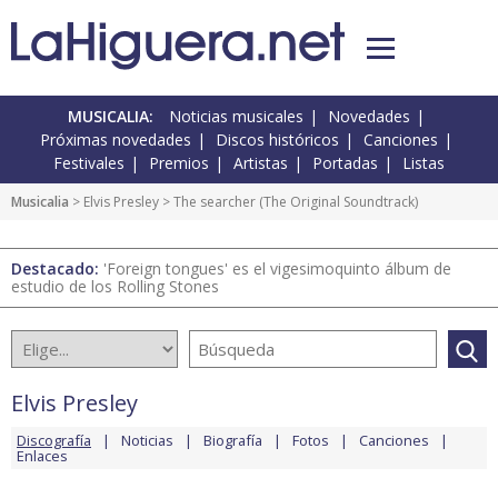
MUSICALIA:
Noticias musicales
Novedades
Próximas novedades
Discos históricos
Canciones
Festivales
Premios
Artistas
Portadas
Listas
Musicalia
>
Elvis Presley
> The searcher (The Original Soundtrack)
Destacado:
'Foreign tongues' es el vigesimoquinto álbum de
estudio de los Rolling Stones
Elvis Presley
Discografía
Noticias
Biografía
Fotos
Canciones
Enlaces