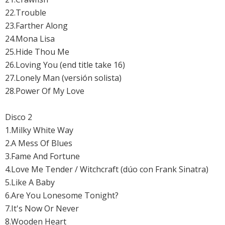
22.Trouble
23.Farther Along
24.Mona Lisa
25.Hide Thou Me
26.Loving You (end title take 16)
27.Lonely Man (versión solista)
28.Power Of My Love
Disco 2
1.Milky White Way
2.A Mess Of Blues
3.Fame And Fortune
4.Love Me Tender / Witchcraft (dúo con Frank Sinatra)
5.Like A Baby
6.Are You Lonesome Tonight?
7.It's Now Or Never
8.Wooden Heart