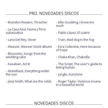
PRO. NOVEDADES DISCOS
Brandon Flowers, Thrasher
Ellie Goulding, I know too
much
La Casa Azul, Fauna y flora
subacuática
Pablo López, El cuatro
Lana Del Rey, Stove
Train, Mad dog in the fog
Weezer, Weezer (Gold album)
Ezra Collective, Here because
of hope
Blossoms, Songs from the
wedding cake
Chaka Khan, Chakzilla
Kasabian, Act III
The Script, The user's guide to
being human
Nickelback, Everything under
the sun
Jungle, Sunshine
Jorja Smith, What are the odds
Roger Taylor, Violence insane
in a beautiful world
NOVEDADES DISCOS