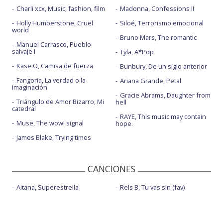
Charli xcx, Music, fashion, film
Madonna, Confessions II
Holly Humberstone, Cruel
Siloé, Terrorismo emocional
world
Bruno Mars, The romantic
Manuel Carrasco, Pueblo
salvaje I
Tyla, A*Pop
Kase.O, Camisa de fuerza
Bunbury, De un siglo anterior
Fangoria, La verdad o la
Ariana Grande, Petal
imaginación
Gracie Abrams, Daughter from
Triángulo de Amor Bizarro, Mi
hell
catedral
RAYE, This music may contain
Muse, The wow! signal
hope.
James Blake, Trying times
CANCIONES
Aitana, Superestrella
Rels B, Tu vas sin (fav)