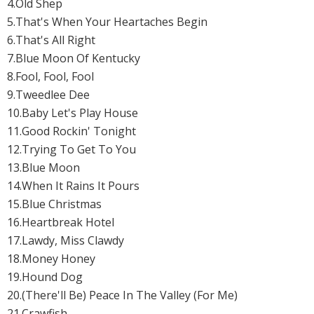
4.Old Shep
5.That's When Your Heartaches Begin
6.That's All Right
7.Blue Moon Of Kentucky
8.Fool, Fool, Fool
9.Tweedlee Dee
10.Baby Let's Play House
11.Good Rockin' Tonight
12.Trying To Get To You
13.Blue Moon
14.When It Rains It Pours
15.Blue Christmas
16.Heartbreak Hotel
17.Lawdy, Miss Clawdy
18.Money Honey
19.Hound Dog
20.(There'll Be) Peace In The Valley (For Me)
21.Crawfish