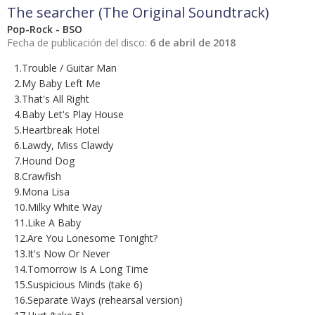
The searcher (The Original Soundtrack)
Pop-Rock - BSO
Fecha de publicación del disco:
6 de abril de 2018
1.Trouble / Guitar Man
2.My Baby Left Me
3.That's All Right
4.Baby Let's Play House
5.Heartbreak Hotel
6.Lawdy, Miss Clawdy
7.Hound Dog
8.Crawfish
9.Mona Lisa
10.Milky White Way
11.Like A Baby
12.Are You Lonesome Tonight?
13.It's Now Or Never
14.Tomorrow Is A Long Time
15.Suspicious Minds (take 6)
16.Separate Ways (rehearsal version)