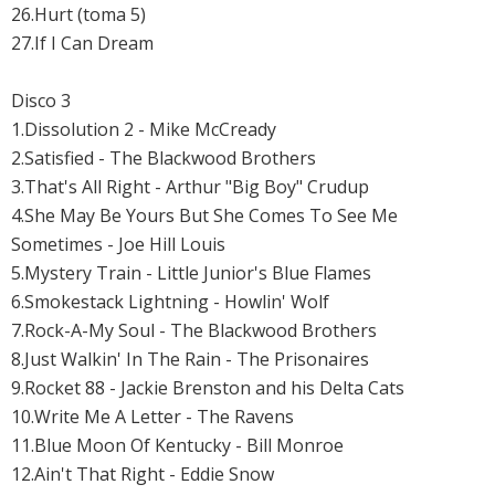
26.Hurt (toma 5)
27.If I Can Dream
Disco 3
1.Dissolution 2 - Mike McCready
2.Satisfied - The Blackwood Brothers
3.That's All Right - Arthur "Big Boy" Crudup
4.She May Be Yours But She Comes To See Me
Sometimes - Joe Hill Louis
5.Mystery Train - Little Junior's Blue Flames
6.Smokestack Lightning - Howlin' Wolf
7.Rock-A-My Soul - The Blackwood Brothers
8.Just Walkin' In The Rain - The Prisonaires
9.Rocket 88 - Jackie Brenston and his Delta Cats
10.Write Me A Letter - The Ravens
11.Blue Moon Of Kentucky - Bill Monroe
12.Ain't That Right - Eddie Snow