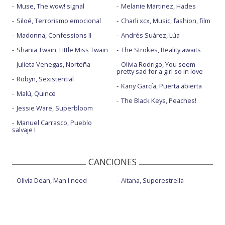
Muse, The wow! signal
Melanie Martinez, Hades
Siloé, Terrorismo emocional
Charli xcx, Music, fashion, film
Madonna, Confessions II
Andrés Suárez, Lúa
Shania Twain, Little Miss Twain
The Strokes, Reality awaits
Julieta Venegas, Norteña
Olivia Rodrigo, You seem
pretty sad for a girl so in love
Robyn, Sexistential
Kany García, Puerta abierta
Malú, Quince
The Black Keys, Peaches!
Jessie Ware, Superbloom
Manuel Carrasco, Pueblo
salvaje I
CANCIONES
Olivia Dean, Man I need
Aitana, Superestrella