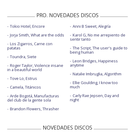
PRO. NOVEDADES DISCOS
Tokio Hotel, Encore
Anni B Sweet, Alegría
Jorja Smith, What are the odds
Karol G, No me arrepiento de
sentir tanto
Los Zigarros, Carne con
patatas
The Script, The user's guide to
being human
Toundra, Siete
Leon Bridges, Happiness
anytime
Roger Taylor, Violence insane
in a beautiful world
Natalie Imbruglia, Algorithm
Tove Lo, Estrus
Ellie Goulding, I know too
much
Camela, Titánicos
Carly Rae Jepsen, Day and
Arde Bogotá, Manufacturas
night
del club de la gente sola
Brandon Flowers, Thrasher
NOVEDADES DISCOS