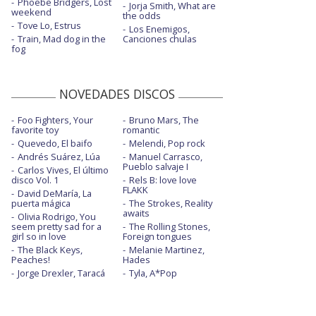
Phoebe Bridgers, Lost
Jorja Smith, What are
weekend
the odds
Tove Lo, Estrus
Los Enemigos,
Train, Mad dog in the
Canciones chulas
fog
NOVEDADES DISCOS
Foo Fighters, Your
Bruno Mars, The
favorite toy
romantic
Quevedo, El baifo
Melendi, Pop rock
Andrés Suárez, Lúa
Manuel Carrasco,
Pueblo salvaje I
Carlos Vives, El último
disco Vol. 1
Rels B: love love
FLAKK
David DeMaría, La
puerta mágica
The Strokes, Reality
awaits
Olivia Rodrigo, You
seem pretty sad for a
The Rolling Stones,
girl so in love
Foreign tongues
The Black Keys,
Melanie Martinez,
Peaches!
Hades
Jorge Drexler, Taracá
Tyla, A*Pop