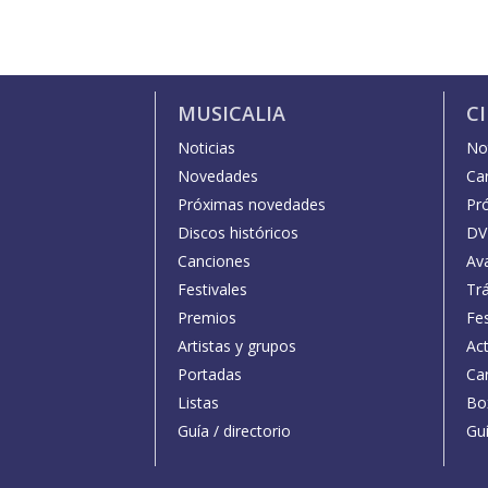
MUSICALIA
C
Noticias
Not
Novedades
Car
Próximas novedades
Pr
Discos históricos
DV
Canciones
Av
Festivales
Trá
Premios
Fe
Artistas y grupos
Act
Portadas
Car
Listas
Bo
Guía / directorio
Guí