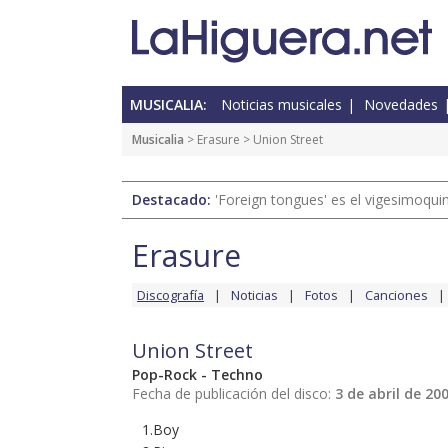
MUSICALIA:
Noticias musicales
Novedades
Musicalia
>
Erasure
> Union Street
Destacado:
'Foreign tongues' es el vigesimoqui
Erasure
Discografía
Noticias
Fotos
Canciones
Union Street
Pop-Rock - Techno
Fecha de publicación del disco:
3 de abril de 20
1.Boy