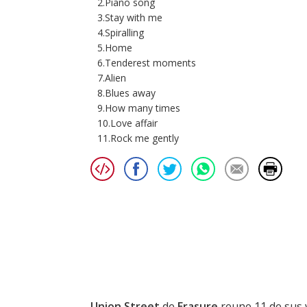
2.Piano song
3.Stay with me
4.Spiralling
5.Home
6.Tenderest moments
7.Alien
8.Blues away
9.How many times
10.Love affair
11.Rock me gently
Union Street
de
Erasure
reune 11 de sus 