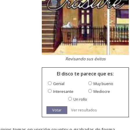
Revisando sus éxitos
El disco te parece que es:
Genial
Muy bueno
Interesante
Mediocre
Un rollo
Votar
Ver resultados
viejos temas en versión country o grabadas de forma