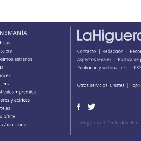
INEMANÍA
icias
telera
Contacto
Redacción
Reco
óximos estrenos
Aspectos legales
Política de
D
Publicidad y webmasters
RS
ances
ilers
Otros servicios:
Chistes
|
Top1
stivales + premios
ores y actrices
teles
x-office
LaHiguera.net. Todos los dere
a / directorio