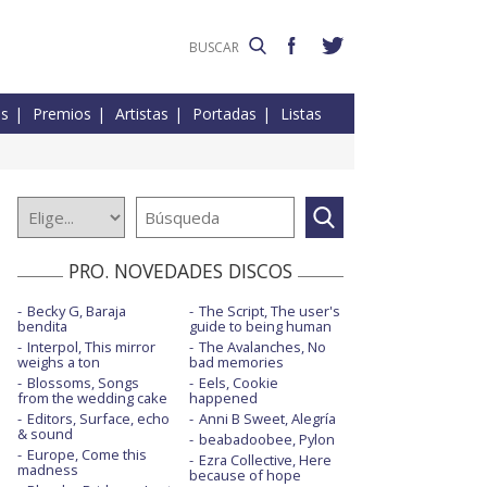
es
Premios
Artistas
Portadas
Listas
PRO. NOVEDADES DISCOS
Becky G, Baraja
The Script, The user's
bendita
guide to being human
Interpol, This mirror
The Avalanches, No
weighs a ton
bad memories
Blossoms, Songs
Eels, Cookie
from the wedding cake
happened
Editors, Surface, echo
Anni B Sweet, Alegría
& sound
beabadoobee, Pylon
Europe, Come this
Ezra Collective, Here
madness
because of hope