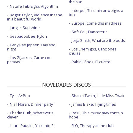
the sun
Natalie Imbruglia, Algorithm
Interpol, This mirror weighs a
ton
Roger Taylor, Violence insane
in a beautiful world
Europe, Come this madness
Jungle, Sunshine
Soft Cell, Danceteria
beabadoobee, Pylon
Jorja Smith, What are the odds
Carly Rae Jepsen, Day and
night
Los Enemigos, Canciones
chulas
Los Zigarros, Carne con
patatas
Pablo López, El cuatro
NOVEDADES DISCOS
Tyla, A*Pop
Shania Twain, Little Miss Twain
Niall Horan, Dinner party
James Blake, Trying times
Charlie Puth, Whatever's
RAYE, This music may contain
clever
hope.
Laura Pausini, Yo canto 2
FLO, Therapy at the club