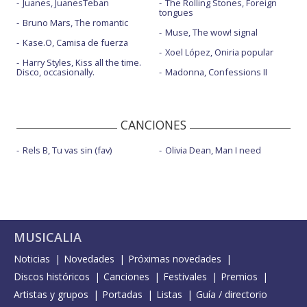
Juanes, JuanesTeban
The Rolling Stones, Foreign
tongues
Bruno Mars, The romantic
Muse, The wow! signal
Kase.O, Camisa de fuerza
Xoel López, Oniria popular
Harry Styles, Kiss all the time.
Disco, occasionally.
Madonna, Confessions II
CANCIONES
Rels B, Tu vas sin (fav)
Olivia Dean, Man I need
MUSICALIA
Noticias
Novedades
Próximas novedades
Discos históricos
Canciones
Festivales
Premios
Artistas y grupos
Portadas
Listas
Guía / directorio