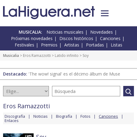
MUSICALIA:
Noticias musicales
Novedades
Próximas novedades
Discos históricos
Canciones
Festivales
Premios
Artistas
Portadas
Listas
Musicalia
>
Eros Ramazzotti
>
Latido infinito
> Soy
Destacado:
'The wow! signal' es el décimo álbum de Muse
Eros Ramazzotti
Discografía
Noticias
Biografía
Fotos
Canciones
Enlaces
Soy