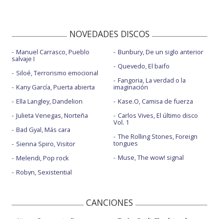
NOVEDADES DISCOS
Manuel Carrasco, Pueblo
Bunbury, De un siglo anterior
salvaje I
Quevedo, El baifo
Siloé, Terrorismo emocional
Fangoria, La verdad o la
Kany García, Puerta abierta
imaginación
Ella Langley, Dandelion
Kase.O, Camisa de fuerza
Julieta Venegas, Norteña
Carlos Vives, El último disco
Vol. 1
Bad Gyal, Más cara
The Rolling Stones, Foreign
tongues
Sienna Spiro, Visitor
Muse, The wow! signal
Melendi, Pop rock
Robyn, Sexistential
CANCIONES