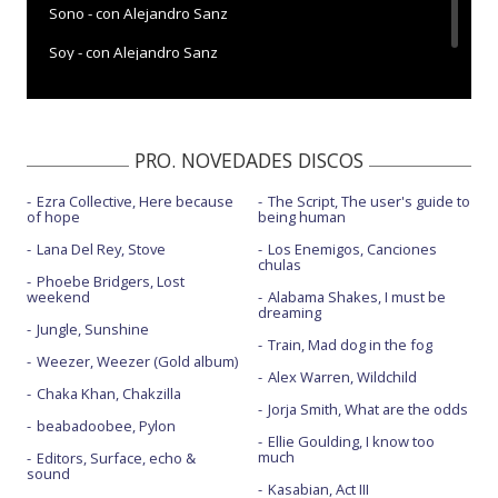
Sono - con Alejandro Sanz
Soy - con Alejandro Sanz
PRO. NOVEDADES DISCOS
Ezra Collective, Here because
The Script, The user's guide to
of hope
being human
Lana Del Rey, Stove
Los Enemigos, Canciones
chulas
Phoebe Bridgers, Lost
weekend
Alabama Shakes, I must be
dreaming
Jungle, Sunshine
Train, Mad dog in the fog
Weezer, Weezer (Gold album)
Alex Warren, Wildchild
Chaka Khan, Chakzilla
Jorja Smith, What are the odds
beabadoobee, Pylon
Ellie Goulding, I know too
much
Editors, Surface, echo &
sound
Kasabian, Act III