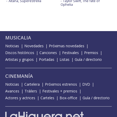
Aitana, Superestrella
Taylor Swift, The fate of
Ophelia
MUSICALIA
Noticias
Novedades
Próximas novedades
Discos históricos
Canciones
Festivales
Premios
Artistas y grupos
Portadas
Listas
Guía / directorio
CINEMANÍA
Noticias
Cartelera
Próximos estrenos
DVD
Avances
Tráilers
Festivales + premios
Actores y actrices
Carteles
Box-office
Guía / directorio