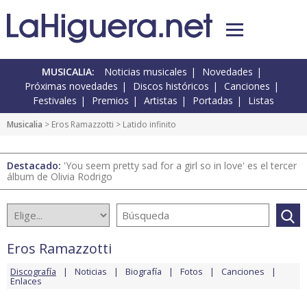
MUSICALIA:
Noticias musicales
Novedades
Próximas novedades
Discos históricos
Canciones
Festivales
Premios
Artistas
Portadas
Listas
Musicalia
>
Eros Ramazzotti
> Latido infinito
Destacado:
'You seem pretty sad for a girl so in love' es el tercer
álbum de Olivia Rodrigo
Eros Ramazzotti
Discografía
Noticias
Biografía
Fotos
Canciones
Enlaces