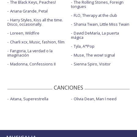
The Black Keys, Peaches!
The Rolling Stones, Foreign
tongues
Ariana Grande, Petal
FLO, Therapy at the club
Harry Styles, Kiss all the time.
Disco, occasionally.
Shania Twain, Little Miss Twain
Loreen, Wildfire
David DeMaría, La puerta
mágica
Charli xcx, Music, fashion, film
Tyla, A*Pop
Fangoria, La verdad o la
imaginación
Muse, The wow! signal
Madonna, Confessions II
Sienna Spiro, Visitor
CANCIONES
Aitana, Superestrella
Olivia Dean, Man I need