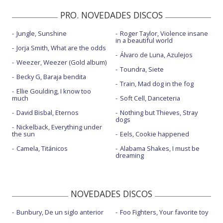
PRO. NOVEDADES DISCOS
Jungle, Sunshine
Roger Taylor, Violence insane
in a beautiful world
Jorja Smith, What are the odds
Álvaro de Luna, Azulejos
Weezer, Weezer (Gold album)
Toundra, Siete
Becky G, Baraja bendita
Train, Mad dog in the fog
Ellie Goulding, I know too
much
Soft Cell, Danceteria
David Bisbal, Eternos
Nothing but Thieves, Stray
dogs
Nickelback, Everything under
the sun
Eels, Cookie happened
Camela, Titánicos
Alabama Shakes, I must be
dreaming
NOVEDADES DISCOS
Bunbury, De un siglo anterior
Foo Fighters, Your favorite toy