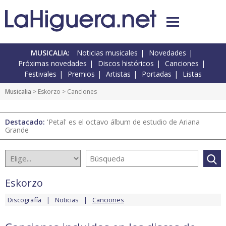
MUSICALIA:
Noticias musicales
Novedades
Próximas novedades
Discos históricos
Canciones
Festivales
Premios
Artistas
Portadas
Listas
Musicalia
>
Eskorzo
> Canciones
Destacado:
'Petal' es el octavo álbum de estudio de Ariana
Grande
Eskorzo
Discografía
Noticias
Canciones