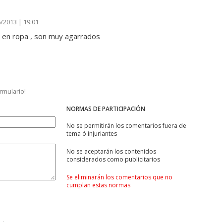
/2013 | 19:01
o en ropa , son muy agarrados
ormulario!
NORMAS DE PARTICIPACIÓN
No se permitirán los comentarios fuera de
tema ó injuriantes
No se aceptarán los contenidos
considerados como publicitarios
Se eliminarán los comentarios que no
cumplan estas normas