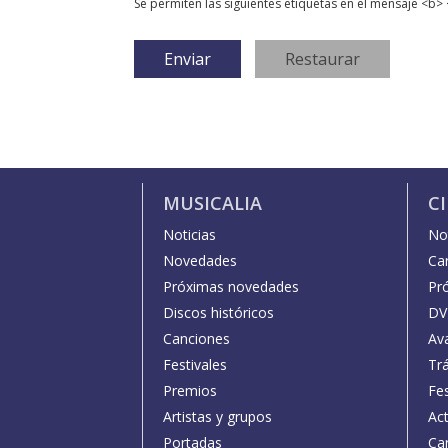
Se permiten las siguientes etiquetas en el mensaje <b> 
MUSICALIA
C
Noticias
Not
Novedades
Car
Próximas novedades
Pr
Discos históricos
DV
Canciones
Av
Festivales
Trá
Premios
Fe
Artistas y grupos
Act
Portadas
Car