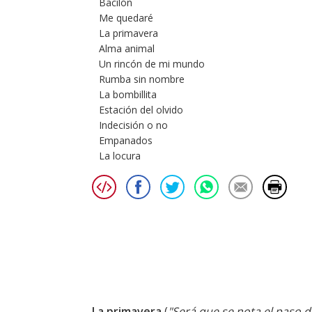
Bacilón
Me quedaré
La primavera
Alma animal
Un rincón de mi mundo
Rumba sin nombre
La bombillita
Estación del olvido
Indecisión o no
Empanados
La locura
La primavera
(
"Será que se nota el paso d