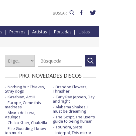
es
Premios
Artistas
Portadas
Listas
PRO. NOVEDADES DISCOS
Nothing but Thieves,
Brandon Flowers,
Stray dogs
Thrasher
Kasabian, Act III
Carly Rae Jepsen, Day
and night
Europe, Come this
madness
Alabama Shakes, I
must be dreaming
Álvaro de Luna,
Azulejos
The Script, The user's
guide to being human
Chaka Khan, Chakzilla
Toundra, Siete
Ellie Goulding, I know
too much
Interpol, This mirror