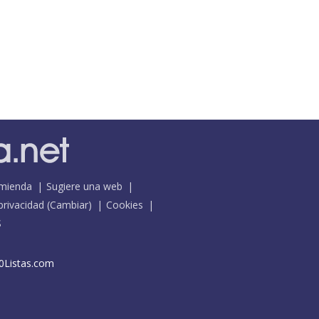
mienda
Sugiere una web
 privacidad
(
Cambiar
)
Cookies
S
0Listas.com