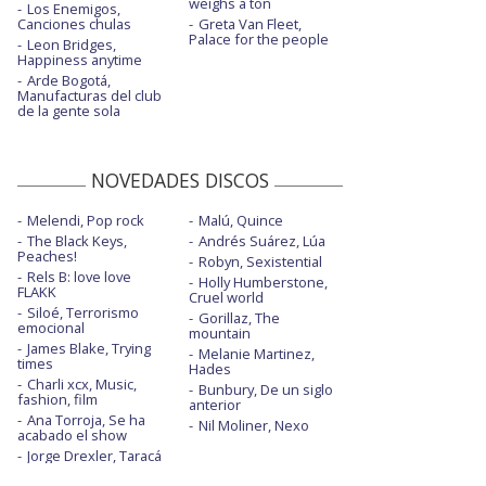
weighs a ton
Los Enemigos,
Canciones chulas
Greta Van Fleet,
Palace for the people
Leon Bridges,
Happiness anytime
Arde Bogotá,
Manufacturas del club
de la gente sola
NOVEDADES DISCOS
Melendi, Pop rock
Malú, Quince
The Black Keys,
Andrés Suárez, Lúa
Peaches!
Robyn, Sexistential
Rels B: love love
Holly Humberstone,
FLAKK
Cruel world
Siloé, Terrorismo
Gorillaz, The
emocional
mountain
James Blake, Trying
Melanie Martinez,
times
Hades
Charli xcx, Music,
Bunbury, De un siglo
fashion, film
anterior
Ana Torroja, Se ha
Nil Moliner, Nexo
acabado el show
Jorge Drexler, Taracá