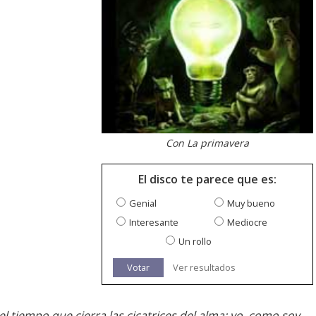
Con La primavera
El disco te parece que es:
Genial
Muy bueno
Interesante
Mediocre
Un rollo
Votar
Ver resultados
el tiempo que cierra las cicatrices del alma; yo, como soy