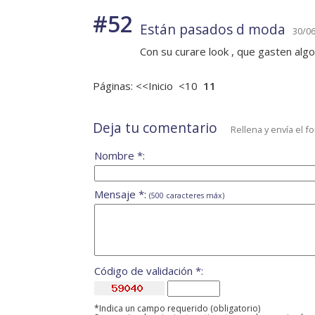
#52
Están pasados d moda
30/06
Con su curare look , que gasten alg
Páginas:
<<Inicio
<10
11
Deja tu comentario
Rellena y envía el f
Nombre *:
Mensaje *:
(500 caracteres máx)
Código de validación *:
*Indica un campo requerido (obligatorio)