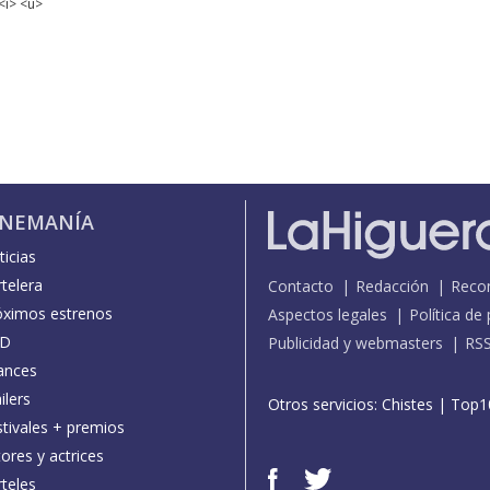
<i> <u>
INEMANÍA
icias
telera
Contacto
Redacción
Reco
óximos estrenos
Aspectos legales
Política de
D
Publicidad y webmasters
RS
ances
ilers
Otros servicios:
Chistes
|
Top1
stivales + premios
ores y actrices
teles