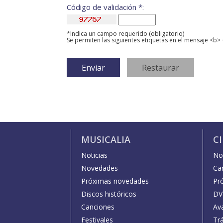
Código de validación *:
*Indica un campo requerido (obligatorio)
Se permiten las siguientes etiquetas en el mensaje <b> 
MUSICALIA
C
Noticias
Not
Novedades
Car
Próximas novedades
Pr
Discos históricos
DV
Canciones
Av
Festivales
Trá