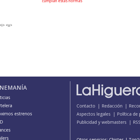
cumplan estas normas
<i> <u>
INEMANÍA
icias
telera
Contacto
Redacción
Reco
óximos estrenos
Aspectos legales
Política de
D
Publicidad y webmasters
RS
ances
ilers
Otros servicios:
Chistes
|
Top1