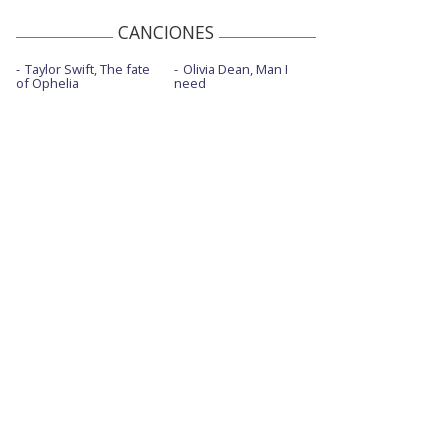
CANCIONES
Taylor Swift, The fate
Olivia Dean, Man I
of Ophelia
need