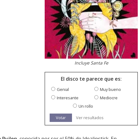
Incluye Santa Fe
El disco te parece que es:
Genial
Muy bueno
Interesante
Mediocre
Un rollo
Votar
Ver resultados
a Ryjlen
, conocida por ser el 50% de Idealipstick. En