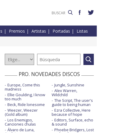
es
Premios
Artistas
Portadas
Listas
PRO. NOVEDADES DISCOS
Europe, Come this
Jungle, Sunshine
madness
Alex Warren,
Ellie Goulding, I know
Wildchild
too much
The Script, The user's
Beck, Ride lonesome
guide to being human
Weezer, Weezer
Ezra Collective, Here
(Gold album)
because of hope
Los Enemigos,
Editors, Surface, echo
Canciones chulas
& sound
Álvaro de Luna,
Phoebe Bridgers, Lost