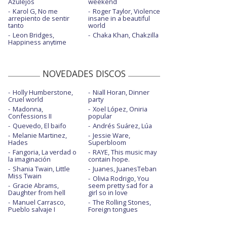
Azulejos
weekend
Karol G, No me
Roger Taylor, Violence
arrepiento de sentir
insane in a beautiful
tanto
world
Leon Bridges,
Chaka Khan, Chakzilla
Happiness anytime
NOVEDADES DISCOS
Holly Humberstone,
Niall Horan, Dinner
Cruel world
party
Madonna,
Xoel López, Oniria
Confessions II
popular
Quevedo, El baifo
Andrés Suárez, Lúa
Melanie Martinez,
Jessie Ware,
Hades
Superbloom
Fangoria, La verdad o
RAYE, This music may
la imaginación
contain hope.
Shania Twain, Little
Juanes, JuanesTeban
Miss Twain
Olivia Rodrigo, You
Gracie Abrams,
seem pretty sad for a
Daughter from hell
girl so in love
Manuel Carrasco,
The Rolling Stones,
Pueblo salvaje I
Foreign tongues