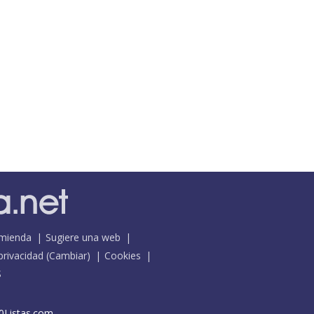
mienda
Sugiere una web
 privacidad
(
Cambiar
)
Cookies
S
0Listas.com