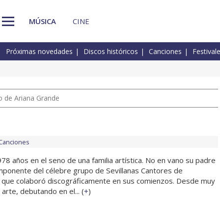
MÚSICA
CINE
Próximas novedades
Discos históricos
Canciones
Festival
io de Ariana Grande
Canciones
978 años en el seno de una familia artística. No en vano su padre
ponente del célebre grupo de Sevillanas Cantores de
l que colaboró discográficamente en sus comienzos. Desde muy
arte, debutando en el... (
+
)