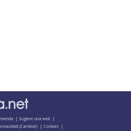
mienda
Sugiere una web
 privacidad
(
Cambiar
)
Cookies