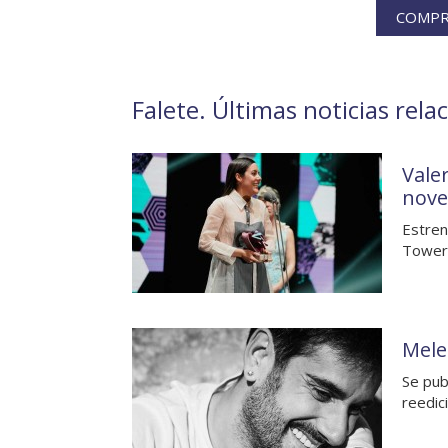
COMPRA
Falete. Últimas noticias rela
Valer
nove
Estren
Towers
Mele
Se pub
reedic