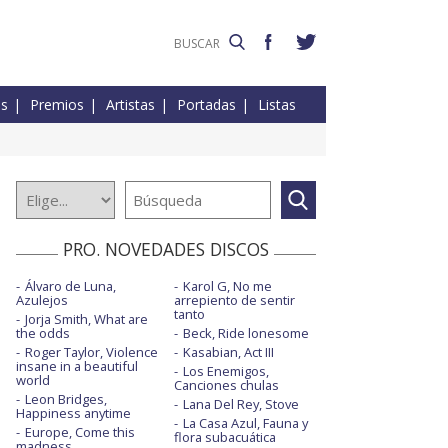
es
Premios
Artistas
Portadas
Listas
PRO. NOVEDADES DISCOS
Álvaro de Luna,
Karol G, No me
Azulejos
arrepiento de sentir
tanto
Jorja Smith, What are
the odds
Beck, Ride lonesome
Roger Taylor, Violence
Kasabian, Act III
insane in a beautiful
Los Enemigos,
world
Canciones chulas
Leon Bridges,
Lana Del Rey, Stove
Happiness anytime
La Casa Azul, Fauna y
Europe, Come this
flora subacuática
madness