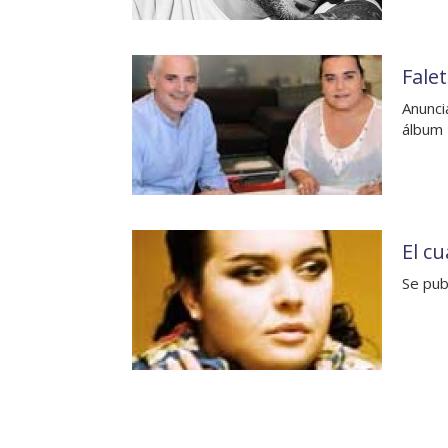
Fale
Anunci
álbum 
El c
Se pub