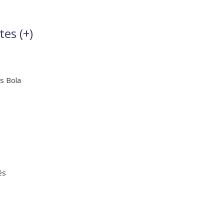
tes (
+
)
ús Bola
és