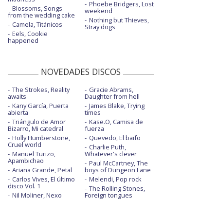
Phoebe Bridgers, Lost
Blossoms, Songs
weekend
from the wedding cake
Nothing but Thieves,
Camela, Titánicos
Stray dogs
Eels, Cookie
happened
NOVEDADES DISCOS
The Strokes, Reality
Gracie Abrams,
awaits
Daughter from hell
Kany García, Puerta
James Blake, Trying
abierta
times
Triángulo de Amor
Kase.O, Camisa de
Bizarro, Mi catedral
fuerza
Holly Humberstone,
Quevedo, El baifo
Cruel world
Charlie Puth,
Manuel Turizo,
Whatever's clever
Apambichao
Paul McCartney, The
Ariana Grande, Petal
boys of Dungeon Lane
Carlos Vives, El último
Melendi, Pop rock
disco Vol. 1
The Rolling Stones,
Nil Moliner, Nexo
Foreign tongues