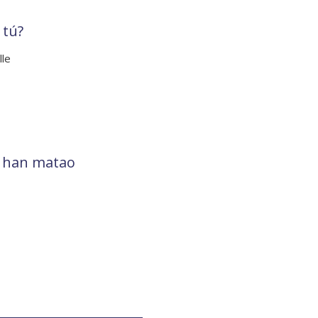
 tú?
lle
s han matao