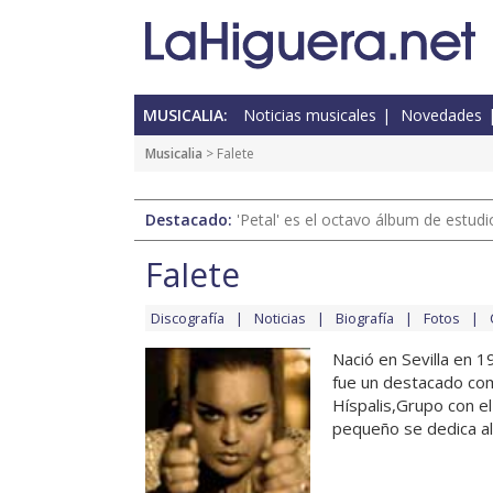
MUSICALIA:
Noticias musicales
Novedades
Musicalia
> Falete
Destacado:
'Petal' es el octavo álbum de estud
Falete
Discografía
Noticias
Biografía
Fotos
Nació en Sevilla en 1
fue un destacado com
Híspalis,Grupo con e
pequeño se dedica al 