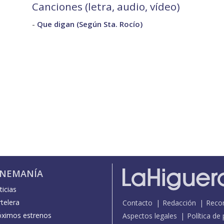
Canciones (letra, audio, vídeo)
-
Que digan (Según Sta. Rocío)
INEMANÍA
icias
telera
Contacto
Redacción
Reco
óximos estrenos
Aspectos legales
Política de